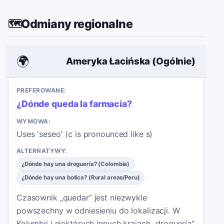
Odmiany regionalne
🗺️
🌍
Ameryka Łacińska (Ogólnie)
PREFEROWANE:
¿Dónde queda la farmacia?
WYMOWA:
Uses 'seseo' (c is pronounced like s)
ALTERNATYWY:
¿Dónde hay una droguería? (Colombia)
¿Dónde hay una botica? (Rural areas/Peru)
Czasownik „quedar” jest niezwykle
powszechny w odniesieniu do lokalizacji. W
Kolumbii i niektórych innych krajach „droguería”