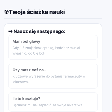
Twoja ścieżka nauki
🎯
➡️
Naucz się następnego:
Mam ból głowy
Gdy już znajdziesz aptekę, będziesz musiał
wyjaśnić, co Cię boli.
Czy masz coś na...
Kluczowe wyrażenie do pytania farmaceuty o
lekarstwo.
Ile to kosztuje?
Będziesz musiał zapłacić za swoje lekarstwa.