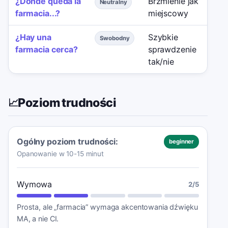
¿Dónde queda la
Brzmienie jak
Hi
Neutralny
farmacia...?
miejscowy
al
¿Hay una
Szybkie
Un
Swobodny
farmacia cerca?
sprawdzenie
tak/nie
Poziom trudności
📈
Ogólny poziom trudności:
beginner
Opanowanie w 10-15 minut
Wymowa
2
/5
Prosta, ale „farmacia” wymaga akcentowania dźwięku
MA, a nie CI.