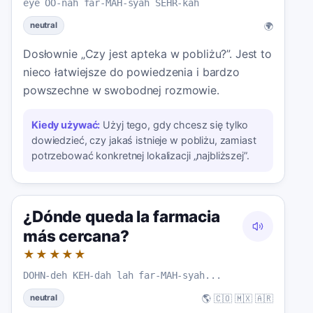
eye OO-nah far-MAH-syah SEHR-kah
🌍
neutral
Dosłownie „Czy jest apteka w pobliżu?”. Jest to
nieco łatwiejsze do powiedzenia i bardzo
powszechne w swobodnej rozmowie.
Kiedy używać:
Użyj tego, gdy chcesz się tylko
dowiedzieć, czy jakaś istnieje w pobliżu, zamiast
potrzebować konkretnej lokalizacji „najbliższej”.
¿Dónde queda la farmacia
más cercana?
★★★★★
DOHN-deh KEH-dah lah far-MAH-syah...
🌎 🇨🇴 🇲🇽 🇦🇷
neutral