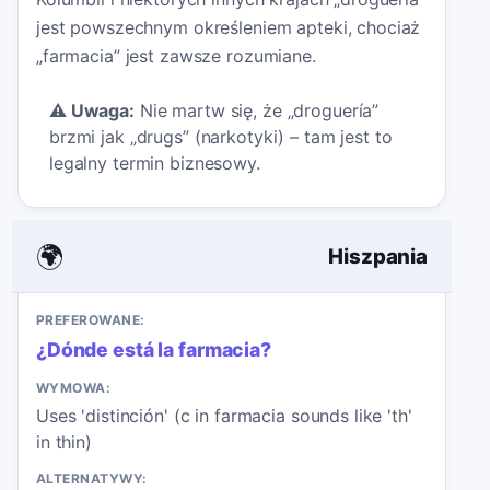
jest powszechnym określeniem apteki, chociaż
„farmacia” jest zawsze rozumiane.
⚠️
Uwaga:
Nie martw się, że „droguería”
brzmi jak „drugs” (narkotyki) – tam jest to
legalny termin biznesowy.
🌍
Hiszpania
PREFEROWANE:
¿Dónde está la farmacia?
WYMOWA:
Uses 'distinción' (c in farmacia sounds like 'th'
in thin)
ALTERNATYWY: