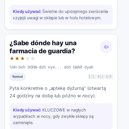
Kiedy używać:
Świetne do uprzejmego zwrócenia
czyjejś uwagi w sklepie lub w holu hotelowym.
¿Sabe dónde hay una
farmacia de guardia?
★★★
☆☆
SAH-beh DOHN-deh eye... deh GWAR-dyah
🇪🇸 🇲🇽 🇦🇷
formal
Pyta konkretnie o „aptekę dyżurną” (otwartą
24 godziny na dobę lub późno w nocy).
Kiedy używać:
KLUCZOWE w nagłych
wypadkach w nocy, gdy zwykłe sklepy są
zamknięte.