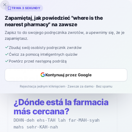
Inklingo
TRWA 3 SEKUNDY
Zapamiętaj, jak powiedzieć "where is the
nearest pharmacy" na zawsze
Hiszpański
›
Jak powiedzieć
›
Gdzie jest najbliższa apteka?
Zapisz to do swojego podręcznika zwrotów, a upewnimy się, że je
zapamiętasz.
JAK POWIEDZIEĆ
Gdzie jest
Zbuduj swój osobisty podręcznik zwrotów
Ćwicz za pomocą inteligentnych quizów
najbliższa
Powtórz przed następną podróżą
apteka?
Kontynuuj przez Google
Rejestracja jednym kliknięciem · Zawsze za darmo · Bez spamu
PO HISZPAŃSKU
¿Dónde está la farmacia
más cercana?
DOHN-deh ehs-TAH lah far-MAH-syah
mahs sehr-KAH-nah