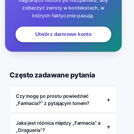
zobaczyć zwroty w kontekstach, w
których faktycznie pasują.
Utwórz darmowe konto
Często zadawane pytania
Czy mogę po prostu powiedzieć
„Farmacia?” z pytającym tonem?
Jaka jest różnica między „Farmacia” a
„Droguería”?