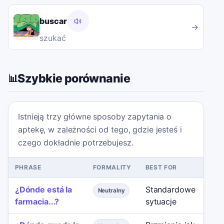
buscar
→
szukać
Szybkie porównanie
📊
Istnieją trzy główne sposoby zapytania o
aptekę, w zależności od tego, gdzie jesteś i
czego dokładnie potrzebujesz.
PHRASE
FORMALITY
BEST FOR
RE
¿Dónde está la
Standardowe
Un
Neutralny
farmacia...?
sytuacje