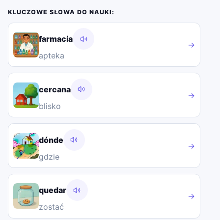
KLUCZOWE SŁOWA DO NAUKI:
farmacia
→
apteka
cercana
→
blisko
dónde
→
gdzie
quedar
→
zostać