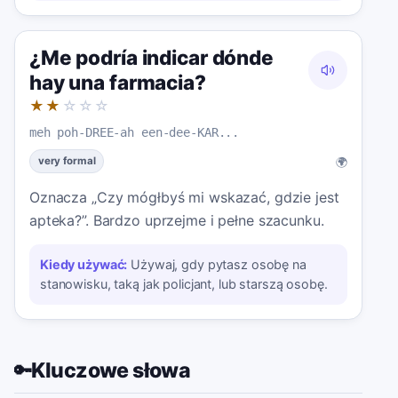
¿Me podría indicar dónde
hay una farmacia?
★★
☆☆☆
meh poh-DREE-ah een-dee-KAR...
🌍
very formal
Oznacza „Czy mógłbyś mi wskazać, gdzie jest
apteka?”. Bardzo uprzejme i pełne szacunku.
Kiedy używać:
Używaj, gdy pytasz osobę na
stanowisku, taką jak policjant, lub starszą osobę.
Kluczowe słowa
🔑