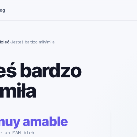
log
dzieć
›
Jesteś bardzo miły/miła
eś bardzo
/miła
muy amable
e ah-MAH-bleh