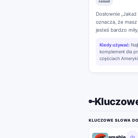
casual
Dosłownie „Jakaż t
oznacza, że masz 
jesteś bardzo miły
Kiedy używać:
Naj
komplement dla pr
częściach Ameryki 
Kluczowe
🔑
KLUCZOWE SŁOWA DO
amable