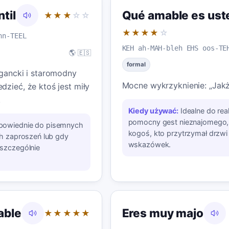
til
Qué amable es ust
★★★
☆☆
★★★★
☆
hn-TEEL
KEH ah-MAH-bleh EHS oos-TE
🌎 🇪🇸
formal
egancki i staromodny
Mocne wykrzyknienie: „Jakże
zieć, że ktoś jest miły
.
Kiedy używać:
Idealne do rea
pomocny gest nieznajomego, 
powiednie do pisemnych
kogoś, kto przytrzymał drzwi l
ch zaproszeń lub gdy
wskazówek.
szczególnie
able
Eres muy majo
★★★★★