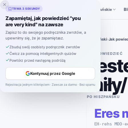
Inklingo
TRWA 3 SEKUNDY
B
Historie
Narzędzia hiszpańskie
Zapamiętaj, jak powiedzieć "you
are very kind" na zawsze
Zapisz to do swojego podręcznika zwrotów, a
upewnimy się, że je zapamiętasz.
Hiszpański
›
Jak powie
Zbuduj swój osobisty podręcznik zwrotów
JAK POWIEDZIEĆ
Ćwicz za pomocą inteligentnych quizów
Jest
Powtórz przed następną podróżą
Kontynuuj przez Google
miły
Rejestracja jednym kliknięciem · Zawsze za darmo · Bez spamu
PO HISZPAŃSKU
Eres 
EH-rehs MOO-e