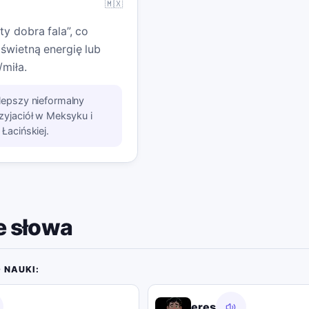
🇲🇽
y dobra fala”, co
świetną energię lub
/miła.
lepszy nieformalny
zyjaciół w Meksyku i
Łacińskiej.
 słowa
 NAUKI:
eres