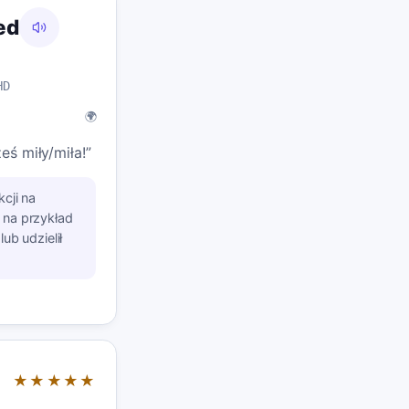
ed
HD
🌍
ś miły/miła!”
kcji na
na przykład
ub udzielił
★★★★★