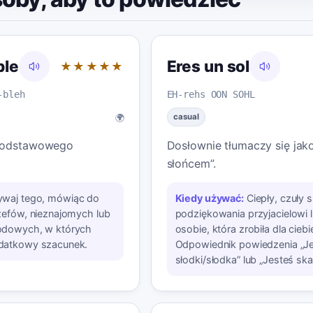
ble
Eres un sol
★★★★★
-bleh
EH-rehs OON SOHL
🌍
casual
 podstawowego
Dosłownie tłumaczy się jak
słońcem”.
waj tego, mówiąc do
Kiedy używać:
Ciepły, czuły
zefów, nieznajomych lub
podziękowania przyjacielowi lu
odowych, w których
osobie, która zrobiła dla cieb
datkowy szacunek.
Odpowiednik powiedzenia „J
słodki/słodka” lub „Jesteś sk