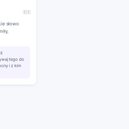
🇪🇸
kie słowo
miły,
li
ywaj tego do
cny i z kim