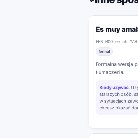
Es muy ama
EHS MOO-ee ah-MAH
formal
Formalna wersja
tłumaczenia.
Kiedy używać:
Uży
starszych osób, s
w sytuacjach zaw
chcesz okazać do