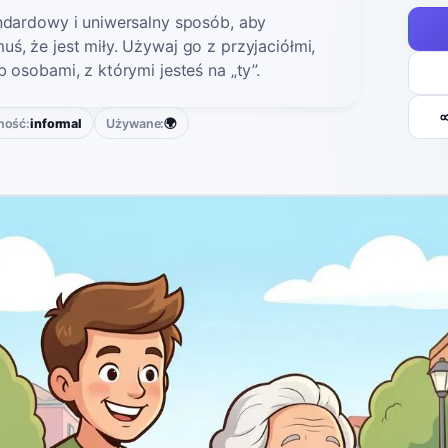
ndardowy i uniwersalny sposób, aby
ś, że jest miły. Używaj go z przyjaciółmi,
b osobami, z którymi jesteś na „ty”.
ność:
informal
Używane:
🌍