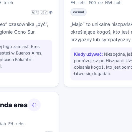
H-bleh
EH-rehs MOO-ee MAH-hoh
🇦🇷 🇺🇾 🌍
casual
eo” czasownika „być”,
„Majo” to unikalne hiszpańs
ionie Cono Sur.
określające kogoś, kto jest 
przyjazny lub sympatyczny.
j tego zamiast „Eres
jesteś w Buenos Aires,
Kiedy używać:
Niezbędne, jeś
ściach Kolumbii i
podróżujesz po Hiszpanii. Uż
.
opisania kogoś, kto jest pomo
łatwo się dogadać.
nda eres
dah EH-rehs