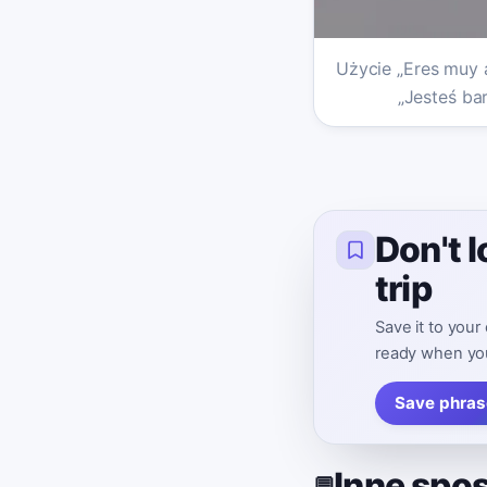
Użycie „Eres muy 
„Jesteś ba
Don't 
trip
Save it to your
ready when you
Save phras
Inne spo
💬