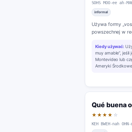
SOHS MOO-ee ah-MA
informal
Używa formy „vos
powszechnej w reg
Kiedy używać:
Uży
muy amable”, jeśli 
Montevideo lub czę
Ameryki Środkowej
Qué buena o
★★★★
☆
KEH BWEH-nah OHN-