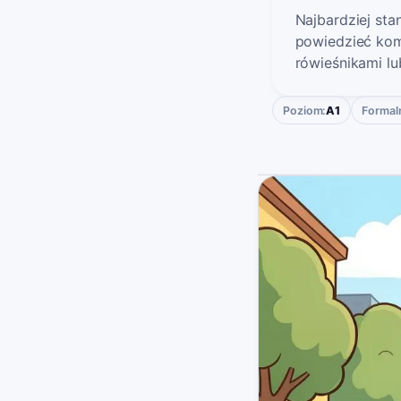
Najbardziej sta
powiedzieć komu
rówieśnikami lu
Poziom:
A1
Formal