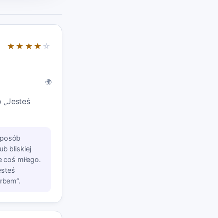
★★★★
☆
🌍
o „Jesteś
 sposób
b bliskiej
ie coś miłego.
esteś
arbem”.