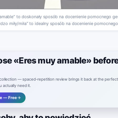
amable” to doskonały sposób na docenienie pomocnego ges
rdzo miły/miła” to idealny sposób na docenienie pomocnego
lose «Eres muy amable» before
 collection — spaced-repetition review brings it back at the perfec
 actually need it.
e — Free
soby, aby to powiedzieć