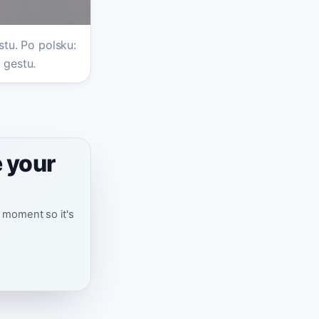
tu. Po polsku:
 gestu.
 your
t moment so it's