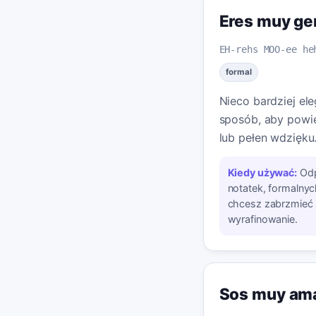
Eres muy gen
EH-rehs MOO-ee he
formal
Nieco bardziej el
sposób, aby powied
lub pełen wdzięku
Kiedy używać:
Od
notatek, formalny
chcesz zabrzmieć 
wyrafinowanie.
Sos muy am