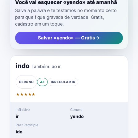
Você vai esquecer «yendo» até amanhã
Salve a palavra e te testamos no momento certo
para que fique gravada de verdade. Grátis,
cadastro em um toque.
Salvar «yendo» — Grátis
indo
Também:
ao ir
A1
IRREGULAR
IR
GERUND
★
★
★
★
★
Infinitive
Gerund
ir
yendo
Past Participle
ido