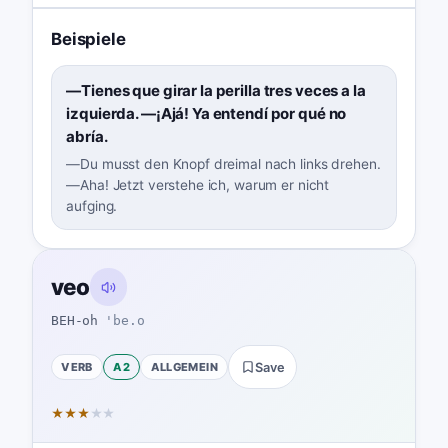
Beispiele
—Tienes que girar la perilla tres veces a la
izquierda. —¡Ajá! Ya entendí por qué no
abría.
—Du musst den Knopf dreimal nach links drehen.
—Aha! Jetzt verstehe ich, warum er nicht
aufging.
veo
BEH-oh
'be.o
VERB
A2
ALLGEMEIN
Save
★
★
★
★
★