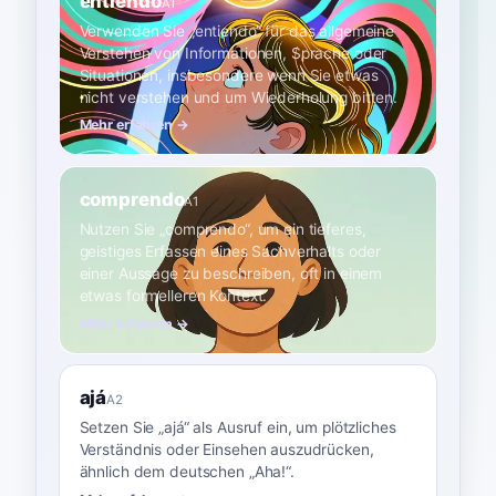
entiendo
A1
Verwenden Sie „entiendo“ für das allgemeine
Verstehen von Informationen, Sprache oder
Situationen, insbesondere wenn Sie etwas
nicht verstehen und um Wiederholung bitten.
Mehr erfahren →
comprendo
A1
Nutzen Sie „comprendo“, um ein tieferes,
geistiges Erfassen eines Sachverhalts oder
einer Aussage zu beschreiben, oft in einem
etwas formelleren Kontext.
Mehr erfahren →
ajá
A2
Setzen Sie „ajá“ als Ausruf ein, um plötzliches
Verständnis oder Einsehen auszudrücken,
ähnlich dem deutschen „Aha!“.