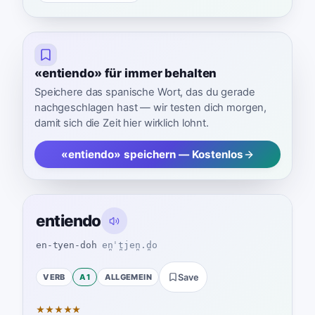
«entiendo» für immer behalten
Speichere das spanische Wort, das du gerade
nachgeschlagen hast — wir testen dich morgen,
damit sich die Zeit hier wirklich lohnt.
«entiendo» speichern — Kostenlos
entiendo
en-tyen-doh
en̪ˈt̪jen̪.d̪o
VERB
A1
ALLGEMEIN
Save
★
★
★
★
★