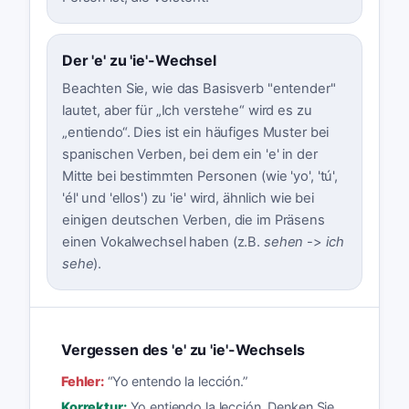
Der 'e' zu 'ie'-Wechsel
Beachten Sie, wie das Basisverb "entender"
lautet, aber für „Ich verstehe“ wird es zu
„entiendo“. Dies ist ein häufiges Muster bei
spanischen Verben, bei dem ein 'e' in der
Mitte bei bestimmten Personen (wie 'yo', 'tú',
'él' und 'ellos') zu 'ie' wird, ähnlich wie bei
einigen deutschen Verben, die im Präsens
einen Vokalwechsel haben (z.B.
sehen
->
ich
sehe
).
Vergessen des 'e' zu 'ie'-Wechsels
Fehler:
“
Yo entendo la lección.
”
Korrektur:
Yo entiendo la lección. Denken Sie