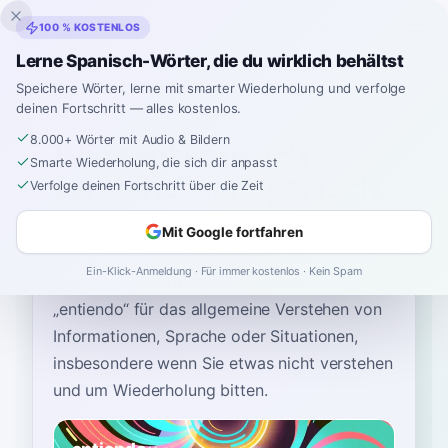
Inklingo
100 % KOSTENLOS
Lerne Spanisch-Wörter, die du wirklich behältst
Speichere Wörter, lerne mit smarter Wiederholung und verfolge
deinen Fortschritt — alles kostenlos.
Startseite
›
Spanisch
›
German
→ Spanisch
›
ich verstehe
8.000+ Wörter mit Audio & Bildern
Wie sagt man "ich
Smarte Wiederholung, die sich dir anpasst
verstehe" auf Spanisch
Verfolge deinen Fortschritt über die Zeit
Mit Google fortfahren
Das gebräuchlichste spanische Wort für
“
ich
Ein-Klick-Anmeldung · Für immer kostenlos · Kein Spam
verstehe
”
ist
“
entiendo
”
—
verwenden Sie
„entiendo“ für das allgemeine Verstehen von
Informationen, Sprache oder Situationen,
insbesondere wenn Sie etwas nicht verstehen
und um Wiederholung bitten
.