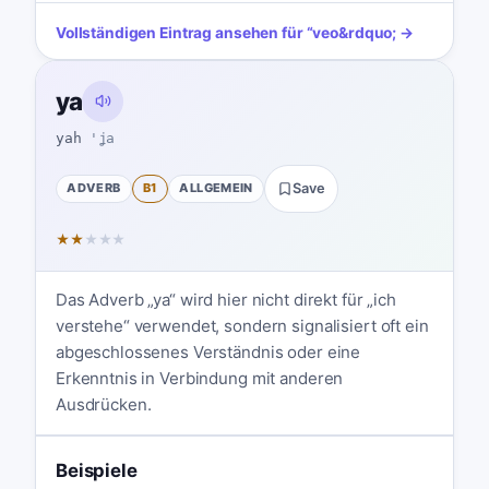
Vollständigen Eintrag ansehen für
“
veo
&rdquo; →
ya
yah
'ʝa
ADVERB
B1
ALLGEMEIN
Save
★
★
★
★
★
Das Adverb „ya“ wird hier nicht direkt für „ich
verstehe“ verwendet, sondern signalisiert oft ein
abgeschlossenes Verständnis oder eine
Erkenntnis in Verbindung mit anderen
Ausdrücken.
Beispiele