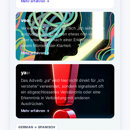
Mehr erfahren →
veo
A2
Verwenden Sie „veo“ (wörtlich „ich sehe“), um
auszudrücken, dass man etwas nun versteht
oder erkennt, oft nach einer Erklärung oder
einem Moment der Klarheit.
Mehr erfahren →
ya
B1
Das Adverb „ya“ wird hier nicht direkt für „ich
verstehe“ verwendet, sondern signalisiert oft
ein abgeschlossenes Verständnis oder eine
Erkenntnis in Verbindung mit anderen
Ausdrücken.
Mehr erfahren →
GERMAN
→ SPANISCH