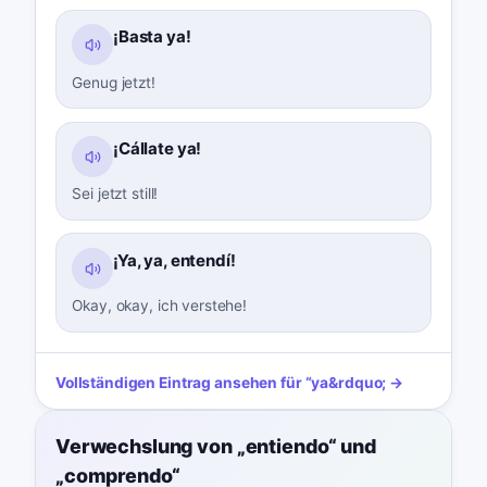
¡Basta ya!
Genug jetzt!
¡Cállate ya!
Sei jetzt still!
¡Ya, ya, entendí!
Okay, okay, ich verstehe!
Vollständigen Eintrag ansehen für
“
ya
&rdquo; →
Verwechslung von „entiendo“ und
„comprendo“