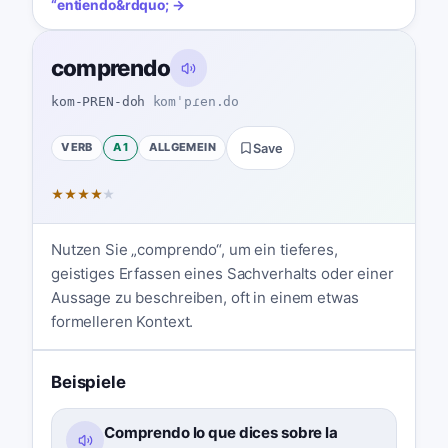
“
entiendo
&rdquo; →
comprendo
kom-PREN-doh
komˈpɾen.do
VERB
A1
ALLGEMEIN
Save
★
★
★
★
★
Nutzen Sie „comprendo“, um ein tieferes,
geistiges Erfassen eines Sachverhalts oder einer
Aussage zu beschreiben, oft in einem etwas
formelleren Kontext.
Beispiele
Comprendo lo que dices sobre la