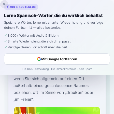
Inklingo
100 % KOSTENLOS
Lerne Spanisch-Wörter, die du wirklich behältst
Speichere Wörter, lerne mit smarter Wiederholung und verfolge
deinen Fortschritt — alles kostenlos.
Startseite
›
Spanisch
›
German
→ Spanisch
›
im freien
8.000+ Wörter mit Audio & Bildern
Wie sagt man "im
Smarte Wiederholung, die sich dir anpasst
freien" auf Spanisch
Verfolge deinen Fortschritt über die Zeit
Mit Google fortfahren
Das gebräuchlichste spanische Wort für
“
im
Ein-Klick-Anmeldung · Für immer kostenlos · Kein Spam
freien
”
ist
“
afuera
”
—
verwenden Sie „afuera“,
wenn Sie sich allgemein auf einen Ort
außerhalb eines geschlossenen Raumes
beziehen, oft im Sinne von „draußen“ oder
„im Freien“
.