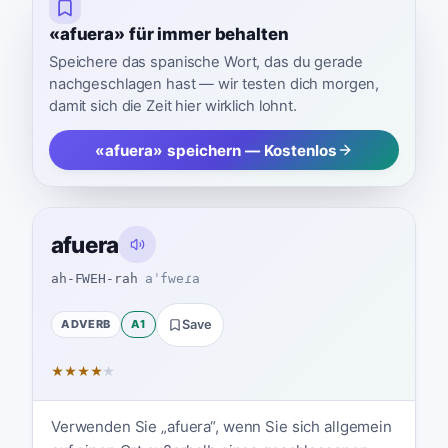
«afuera» für immer behalten
Speichere das spanische Wort, das du gerade
nachgeschlagen hast — wir testen dich morgen,
damit sich die Zeit hier wirklich lohnt.
«afuera» speichern — Kostenlos
afuera
ah-FWEH-rah
aˈfweɾa
ADVERB
A1
Save
★
★
★
★
★
Verwenden Sie „afuera“, wenn Sie sich allgemein