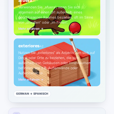
afuera
A1
Verwenden Sie „afuera“, wenn Sie sich
allgemein auf einen Ort außerhalb eines
geschlossenen Raumes beziehen, oft im Sinne
von „draußen“ oder „im Freien“.
Mehr erfahren →
exteriores
A2
Nutzen Sie „exteriores“ als Adjektiv, um sich auf
Dinge oder Orte zu beziehen, die sich
außerhalb von Gebäuden oder Innenräumen
befinden, wie z.B. Außenwände oder
Außenbereiche.
Mehr erfahren →
GERMAN
→ SPANISCH