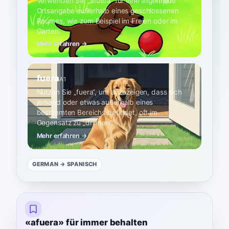
Verwenden Sie „afuera“ für eine allgemeine
Ortsangabe außerhalb eines geschlossenen
Raumes, wie zum Beispiel im Freien oder im
Garten.
Mehr erfahren →
fuera
A1
Nutzen Sie „fuera“, um anzuzeigen, dass sich
jemand oder etwas außerhalb eines
bestimmten Bereichs befindet, oft im
Gegensatz zu „drinnen“.
Mehr erfahren →
GERMAN
→ SPANISCH
«afuera» für immer behalten