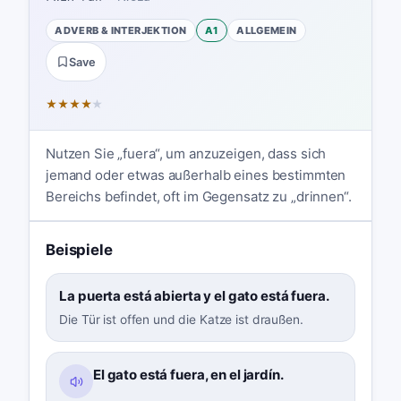
ADVERB & INTERJEKTION
A1
ALLGEMEIN
Save
★
★
★
★
★
Nutzen Sie „fuera“, um anzuzeigen, dass sich
jemand oder etwas außerhalb eines bestimmten
Bereichs befindet, oft im Gegensatz zu „drinnen“.
Beispiele
La puerta está abierta y el gato está fuera.
Die Tür ist offen und die Katze ist draußen.
El gato está fuera, en el jardín.