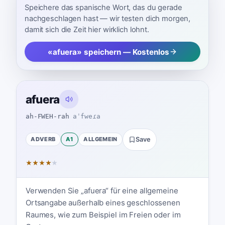
Speichere das spanische Wort, das du gerade
nachgeschlagen hast — wir testen dich morgen,
damit sich die Zeit hier wirklich lohnt.
«afuera» speichern — Kostenlos
afuera
ah-FWEH-rah
aˈfweɾa
ADVERB
A1
ALLGEMEIN
Save
★
★
★
★
★
Verwenden Sie „afuera“ für eine allgemeine
Ortsangabe außerhalb eines geschlossenen
Raumes, wie zum Beispiel im Freien oder im