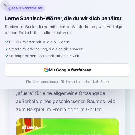
Inklingo
100 % KOSTENLOS
Lerne Spanisch-Wörter, die du wirklich behältst
Speichere Wörter, lerne mit smarter Wiederholung und verfolge
deinen Fortschritt — alles kostenlos.
Startseite
›
Spanisch
›
German
→ Spanisch
›
draußen
8.000+ Wörter mit Audio & Bildern
Wie sagt man "draußen"
Smarte Wiederholung, die sich dir anpasst
auf Spanisch
Verfolge deinen Fortschritt über die Zeit
Mit Google fortfahren
Das gebräuchlichste spanische Wort für
Ein-Klick-Anmeldung · Für immer kostenlos · Kein Spam
“
draußen
”
ist
“
afuera
”
—
verwenden Sie
„afuera“ für eine allgemeine Ortsangabe
außerhalb eines geschlossenen Raumes, wie
zum Beispiel im Freien oder im Garten
.
afuera
A1