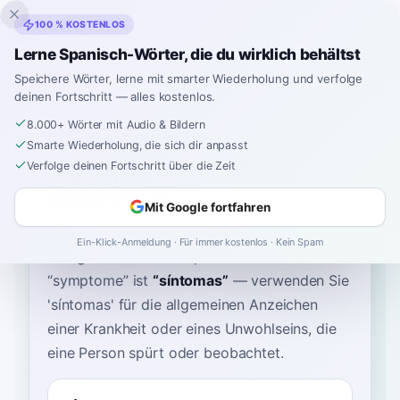
Inklingo
100 % KOSTENLOS
Lerne Spanisch-Wörter, die du wirklich behältst
Speichere Wörter, lerne mit smarter Wiederholung und verfolge
deinen Fortschritt — alles kostenlos.
Startseite
›
Spanisch
›
German
→ Spanisch
›
symptome
8.000+ Wörter mit Audio & Bildern
Wie sagt man
Smarte Wiederholung, die sich dir anpasst
"symptome" auf
Verfolge deinen Fortschritt über die Zeit
Spanisch
Mit Google fortfahren
Ein-Klick-Anmeldung · Für immer kostenlos · Kein Spam
Das gebräuchlichste spanische Wort für
“
symptome
”
ist
“
síntomas
”
—
verwenden Sie
'síntomas' für die allgemeinen Anzeichen
einer Krankheit oder eines Unwohlseins, die
eine Person spürt oder beobachtet
.