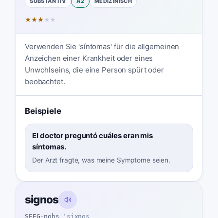
SUBSTANTIV
A2
MEDIZINISCH
★
★
★
★
★
Verwenden Sie 'síntomas' für die allgemeinen
Anzeichen einer Krankheit oder eines
Unwohlseins, die eine Person spürt oder
beobachtet.
Beispiele
El doctor preguntó cuáles eran mis
síntomas.
Der Arzt fragte, was meine Symptome seien.
signos
SEEG-nohs
ˈsiɣnos