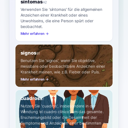
síntomas
A2
Verwenden Sie 'síntomas' für die allgemeinen
Anzeichen einer Krankheit oder eines
Unwohlseins, die eine Person spürt oder
beobachtet.
Mehr erfahren →
signos
B1
Benutzen Sie 'signos', wenn Sie objektive,
messbare oder beobachtbare Anzeichen einer
Krankheit meinen, wie z.B. Fieber oder Puls.
Mehr erfahren →
cuadros
B2
Nutzen Sie 'cuadros', insbesondere in der
Wendung 'el cuadro clínico', um das gesamte
Erscheinungsbild oder die Gesamtheit der
Symptome und Anzeichen einer bestimmten