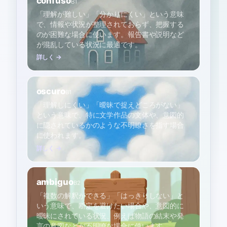
confuso
B1
「理解が難しい」「分かりにくい」という意味
で、情報や状況が整理されておらず、把握する
のが困難な場合に使います。報告書や説明など
が混乱している状況に最適です。
詳しく →
oscuro
B1
「理解しにくい」「曖昧で捉えどころがない」
という意味で、特に文学作品の文体や、意図的
に隠されているかのような不明瞭さを指す場合
に使われます。
詳しく →
ambiguo
B2
「複数の解釈ができる」「はっきりしない」と
いう意味で、断定を避けたい場合や、意図的に
曖昧にされている状況、例えば物語の結末や発
言の意図などが不明瞭な場合に使います。