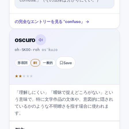
confusa.」（その法律は分かりにくい。）
の完全なエントリーを見る
“
confuso
」 →
oscuro
oh-SKOO-roh
osˈkuɾo
形容詞
B1
一般的
Save
★
★
★
★
★
「理解しにくい」「曖昧で捉えどころがない」とい
う意味で、特に文学作品の文体や、意図的に隠され
ているかのような不明瞭さを指す場合に使われま
す。