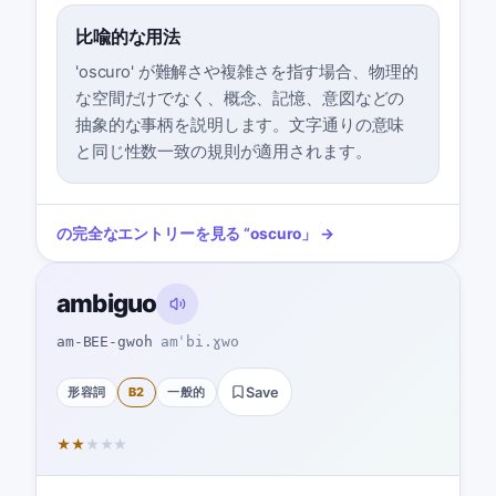
比喩的な用法
'oscuro' が難解さや複雑さを指す場合、物理的
な空間だけでなく、概念、記憶、意図などの
抽象的な事柄を説明します。文字通りの意味
と同じ性数一致の規則が適用されます。
の完全なエントリーを見る
“
oscuro
」 →
ambiguo
am-BEE-gwoh
amˈbi.ɣwo
形容詞
B2
一般的
Save
★
★
★
★
★