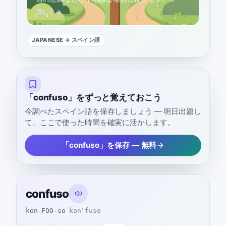
詳しく →
JAPANESE
→ スペイン語
「confuso」をずっと覚えておこう
今調べたスペイン語を保存しましょう — 明日出題し
て、ここで使った時間を確実に活かします。
「confuso」を保存 — 無料
confuso
kon-FOO-so
konˈfuso