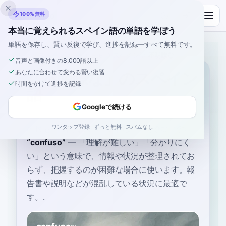
Inklingo
100%無料
本当に覚えられるスペイン語の単語を学ぼう
単語を保存し、賢い反復で学び、進捗を記録—すべて無料です。
ホーム
›
スペイン語
›
Japanese
→ スペイン語
›
不明瞭な
音声と画像付きの8,000語以上
あなたに合わせて変わる賢い復習
「不明瞭な」のスペイン
時間をかけて進捗を記録
語
Googleで続ける
ワンタップ登録 · ずっと無料 · スパムなし
の最も一般的なスペイン語は
“
不明瞭な
”
です
“
confuso
”
—
「理解が難しい」「分かりにく
い」という意味で、情報や状況が整理されてお
らず、把握するのが困難な場合に使います。報
告書や説明などが混乱している状況に最適で
す。
.