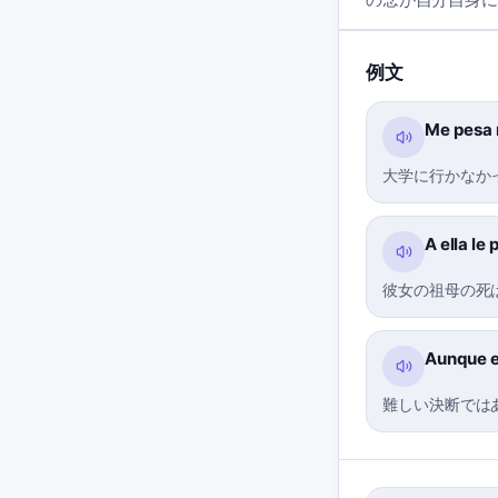
例文
Me pesa n
大学に行かなか
A ella le
彼女の祖母の死
Aunque es
難しい決断では