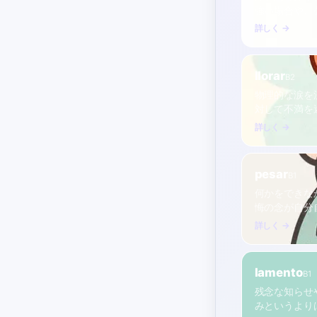
強い場合や、
詳しく →
llorar
B2
物理的な涙を
対して不満を
詳しく →
pesar
B1
何かをできな
悔の念が自分
詳しく →
lamento
B1
残念な知らせ
みというより