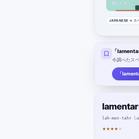
詳しく →
JAPANESE
→ ス
「lamen
今調べたスペ
「lamen
lamentar
lah-men-tahr
la
★
★
★
★
★