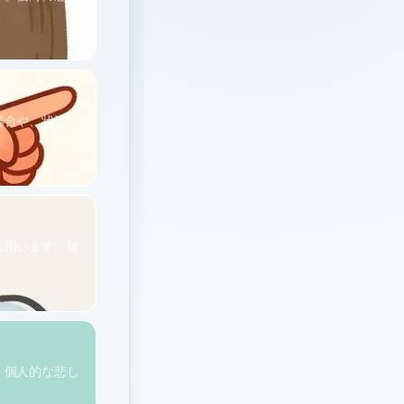
場合や、状況に
に用います。後
。個人的な悲し