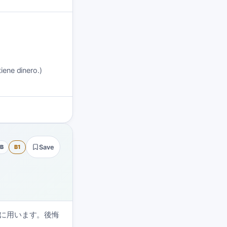
ene dinero.)
B
B1
Save
に用います。後悔