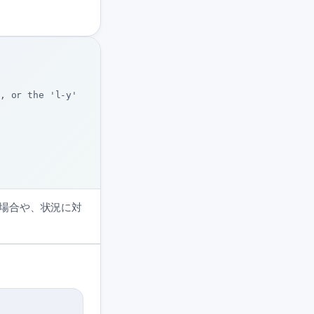
, or the 'l-y'
場合や、状況に対