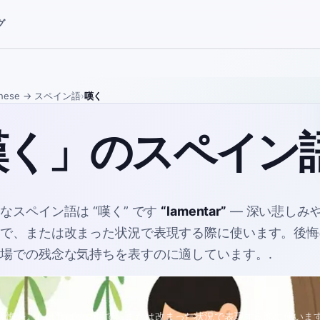
グ
nese
→ スペイン語
›
嘆く
嘆く」のスペイン
的なスペイン語は
“
嘆く
”
です
“
lamentar
”
—
深い悲しみ
場で、または改まった状況で表現する際に使います。後悔
な場での残念な気持ちを表すのに適しています。
.
後悔を、しばしば公の場で、または改まった状況で表現する際に使いま