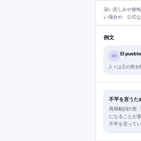
深い悲しみや後悔
い場合や、公式な
例文
El pueblo
人々は王の死を
不平を言うた
再帰動詞の形「
になることが多いで
不平を言って