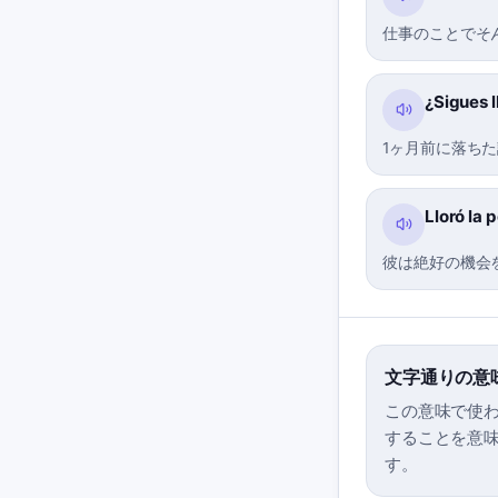
仕事のことでそ
¿Sigues 
1ヶ月前に落ち
Lloró la 
彼は絶好の機会
文字通りの意
この意味で使わ
することを意
す。