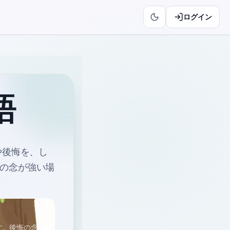
ログイン
語
や後悔を、し
の念が強い場
す。後悔の念が