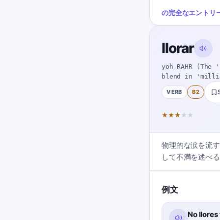
の完全なエントリ
llorar
yoh-RAHR (The '
blend in 'milli
VERB
B2
★
★
★
★
★
物理的な涙を流す
して不満を述べる
例文
No llores