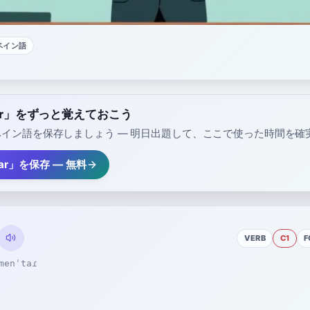
ペイン語
tar」をずっと覚えておこう
イン語を保存しましょう — 明日出題して、ここで使った時間を確
tar」を保存 — 無料
VERB
C1
F
menˈtaɾ