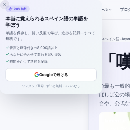
Inklingo
100%無料
ブロ
ストーリー
スペイン語ツール
本当に覚えられるスペイン語の単語を
学ぼう
単語を保存し、賢い反復で学び、進捗を記録—すべて
無料です。
ホーム
›
スペイン語
›
Japa
音声と画像付きの8,000語以上
「
あなたに合わせて変わる賢い復習
時間をかけて進捗を記録
Googleで続ける
の最も一般
ワンタップ登録 · ずっと無料 · スパムなし
ばしば公の
合や、公式
lamentar
C1
深い悲しみや