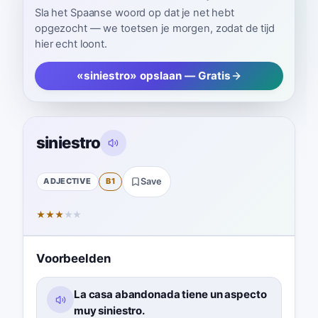
Sla het Spaanse woord op dat je net hebt
opgezocht — we toetsen je morgen, zodat de tijd
hier echt loont.
«siniestro» opslaan — Gratis
siniestro
ADJECTIVE
B1
Save
★
★
★
★
★
Voorbeelden
La casa abandonada tiene un aspecto
muy siniestro.