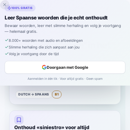
Inklingo
100% GRATIS
Leer Spaanse woorden die je echt onthoudt
Bewaar woorden, leer met slimme herhaling en volg je voortgang
— helemaal gratis.
Home
›
Spaans
›
Dutch
→ Spaans
›
enge
8.000+ woorden met audio en afbeeldingen
Hoe zeg je "enge" in het
Slimme herhaling die zich aanpast aan jou
Spaans
Volg je voortgang door de tijd
Doorgaan met Google
Het Spaanse woord voor
“
enge
”
is
Aanmelden in één tik · Voor altijd gratis · Geen spam
“
siniestro
”
—
B1
niveau
.
DUTCH
→ SPAANS
B1
Onthoud «siniestro» voor altijd