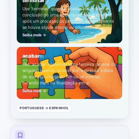
terminar
B2
Use 'terminar' quando 'acabar por' indicar a
conclusão de uma ação ou um resultado final
após um processo ou percurso, especialmente
se houve algum desvio ou dificuldade.
Saiba mais →
acabar
B1
Use 'acabar' (geralmente na terceira pessoa do
singular) quando 'acabar por' expressa a ideia
de que algo chega ao fim ou se conclui,
focando mais na finalização em si.
Saiba mais →
PORTUGUESE
→ ESPANHOL