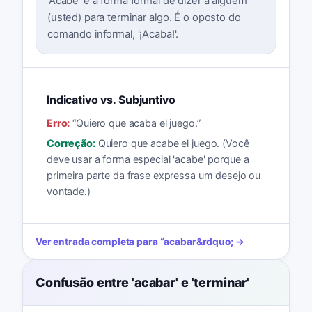
'Acabe' é a forma formal de dizer a alguém
(usted) para terminar algo. É o oposto do
comando informal, '¡Acaba!'.
Indicativo vs. Subjuntivo
Erro:
“
Quiero que acaba el juego.
”
Correção:
Quiero que acabe el juego. (Você
deve usar a forma especial 'acabe' porque a
primeira parte da frase expressa um desejo ou
vontade.)
Ver entrada completa para
“
acabar
&rdquo; →
Confusão entre 'acabar' e 'terminar'