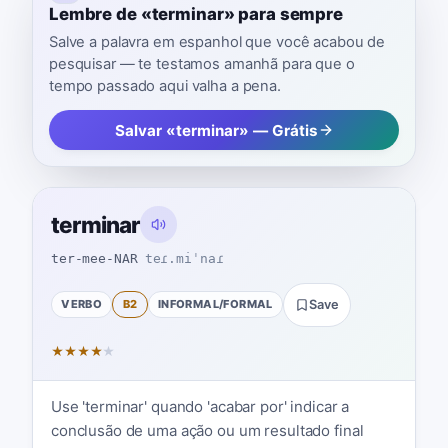
Lembre de «terminar» para sempre
Salve a palavra em espanhol que você acabou de
pesquisar — te testamos amanhã para que o
tempo passado aqui valha a pena.
Salvar «terminar» — Grátis
terminar
ter-mee-NAR
teɾ.miˈnaɾ
VERBO
B2
INFORMAL/FORMAL
Save
★
★
★
★
★
Use 'terminar' quando 'acabar por' indicar a
conclusão de uma ação ou um resultado final