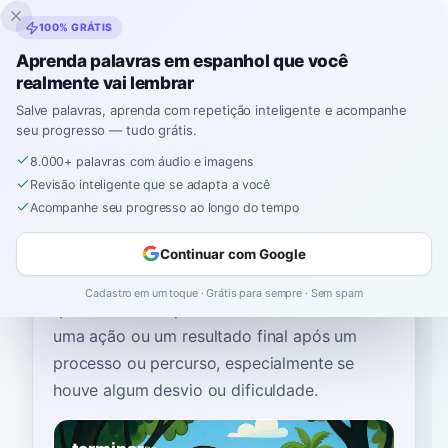
Inklingo
100% GRÁTIS
Aprenda palavras em espanhol que você
realmente vai lembrar
Início
›
Espanhol
›
Portuguese
→ espanhol
›
acabar por
Salve palavras, aprenda com repetição inteligente e acompanhe
seu progresso — tudo grátis.
Como se diz "acabar
8.000+ palavras com áudio e imagens
por" em espanhol
Revisão inteligente que se adapta a você
Acompanhe seu progresso ao longo do tempo
A palavra espanhola mais comum para
Continuar com Google
“
acabar por
”
é
“
terminar
”
—
use 'terminar'
Cadastro em um toque · Grátis para sempre · Sem spam
quando 'acabar por' indicar a conclusão de
uma ação ou um resultado final após um
processo ou percurso, especialmente se
houve algum desvio ou dificuldade
.