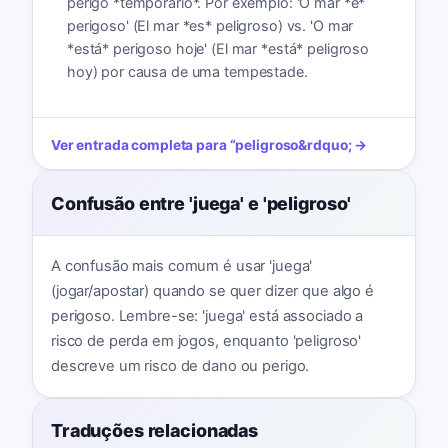
perigo *temporário*. Por exemplo: 'O mar *é*
perigoso' (El mar *es* peligroso) vs. 'O mar
*está* perigoso hoje' (El mar *está* peligroso
hoy) por causa de uma tempestade.
Ver entrada completa para
“
peligroso
&rdquo; →
Confusão entre 'juega' e 'peligroso'
A confusão mais comum é usar 'juega'
(jogar/apostar) quando se quer dizer que algo é
perigoso. Lembre-se: 'juega' está associado a
risco de perda em jogos, enquanto 'peligroso'
descreve um risco de dano ou perigo.
Traduções relacionadas