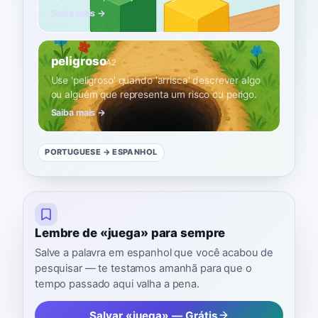
Saiba mais →
peligroso
A2
Use 'peligroso' quando 'arrisca' descrever algo
ou alguém que representa um risco ou perigo.
Saiba mais →
PORTUGUESE
→ ESPANHOL
Lembre de «juega» para sempre
Salve a palavra em espanhol que você acabou de
pesquisar — te testamos amanhã para que o
tempo passado aqui valha a pena.
Salvar «juega» — Grátis