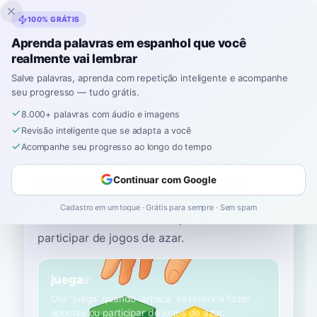
Inklingo
100% GRÁTIS
Aprenda palavras em espanhol que você
realmente vai lembrar
Início
›
Espanhol
›
Portuguese
→ espanhol
›
arrisca
Salve palavras, aprenda com repetição inteligente e acompanhe
seu progresso — tudo grátis.
Como se diz "arrisca"
8.000+ palavras com áudio e imagens
em espanhol
Revisão inteligente que se adapta a você
Acompanhe seu progresso ao longo do tempo
A palavra espanhola mais comum para
Continuar com Google
“
arrisca
”
é
“
juega
”
—
use 'juega' quando
Cadastro em um toque · Grátis para sempre · Sem spam
'arrisca' se referir a fazer apostas ou
participar de jogos de azar
.
juega
B1
Use 'juega' quando 'arrisca' se referir a fazer
apostas ou participar de jogos de azar.