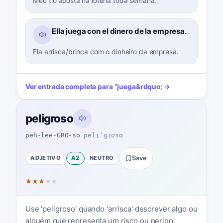
Meu tio aposta na loteria toda semana.
Ella juega con el dinero de la empresa.
Ela arrisca/brinca com o dinheiro da empresa.
Ver entrada completa para
“
juega
&rdquo; →
peligroso
peh-lee-GRO-so
peliˈɡɾoso
ADJETIVO
A2
NEUTRO
Save
★
★
★
★
★
Use 'peligroso' quando 'arrisca' descrever algo ou
alguém que representa um risco ou perigo.