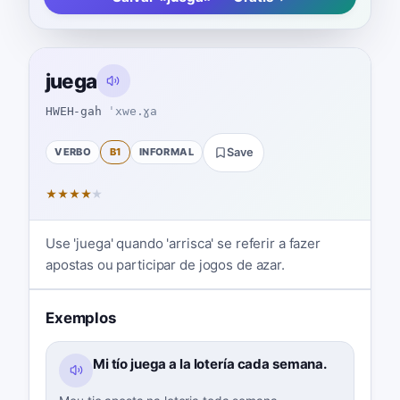
juega
HWEH-gah
ˈxwe.ɣa
VERBO
B1
INFORMAL
Save
★
★
★
★
★
Use 'juega' quando 'arrisca' se referir a fazer
apostas ou participar de jogos de azar.
Exemplos
Mi tío juega a la lotería cada semana.