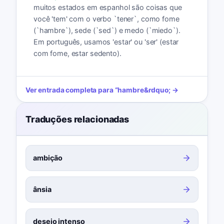
muitos estados em espanhol são coisas que
você 'tem' com o verbo `tener`, como fome
(`hambre`), sede (`sed`) e medo (`miedo`).
Em português, usamos 'estar' ou 'ser' (estar
com fome, estar sedento).
Ver entrada completa para
“
hambre
&rdquo; →
Traduções relacionadas
ambição
ânsia
desejo intenso