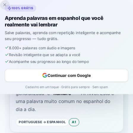
Inklingo
100% GRÁTIS
Aprenda palavras em espanhol que você
realmente vai lembrar
Início
›
Espanhol
›
Portuguese
→ espanhol
›
fome generalizada
Salve palavras, aprenda com repetição inteligente e acompanhe
seu progresso — tudo grátis.
Como se diz "fome
8.000+ palavras com áudio e imagens
generalizada" em
Revisão inteligente que se adapta a você
espanhol
Acompanhe seu progresso ao longo do tempo
Continuar com Google
A palavra espanhola para
“
fome
Cadastro em um toque · Grátis para sempre · Sem spam
generalizada
”
é
“
hambre
”
—
A1
nível
.
Esta é
uma palavra muito comum no espanhol do
dia a dia.
PORTUGUESE
→ ESPANHOL
A1