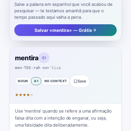
Salve a palavra em espanhol que você acabou de
pesquisar — te testamos amanhã para que o
tempo passado aqui valha a pena.
Salvar «mentira» — Grátis
mentira
men-TEE-rah
menˈtiɾa
NOUN
A1
NO CONTEXT
Save
★
★
★
★
★
Use 'mentira' quando se refere a uma afirmação
falsa dita com a intenção de enganar, ou seja,
uma falsidade dita deliberadamente.