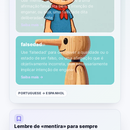
Use 'mentira' quando se refere a uma
afirmação falsa dita com a intenção de
enganar, ou seja, uma falsidade dita
deliberadamente.
Saiba mais →
falsedad
B1
Use 'falsedad' para descrever a qualidade ou o
estado de ser falso, ou uma afirmação que é
objetivamente incorreta, sem necessariamente
implicar intenção de enganar.
Saiba mais →
PORTUGUESE
→ ESPANHOL
Lembre de «mentira» para sempre