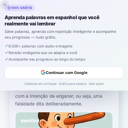
Inklingo
100% GRÁTIS
Aprenda palavras em espanhol que você
realmente vai lembrar
Início
›
Espanhol
›
Portuguese
→ espanhol
›
inverdade
Salve palavras, aprenda com repetição inteligente e acompanhe
seu progresso — tudo grátis.
Como se diz "inverdade"
8.000+ palavras com áudio e imagens
em espanhol
Revisão inteligente que se adapta a você
Acompanhe seu progresso ao longo do tempo
A palavra espanhola mais comum para
Continuar com Google
“
inverdade
”
é
“
mentira
”
—
use 'mentira'
Cadastro em um toque · Grátis para sempre · Sem spam
quando se refere a uma afirmação falsa dita
com a intenção de enganar, ou seja, uma
falsidade dita deliberadamente
.
mentira
A1