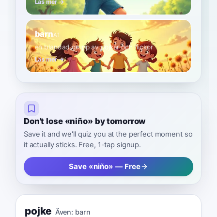
Läs mer →
barn
A1
en blandad grupp av pojkar och flickor
Läs mer →
Don't lose «niño» by tomorrow
Save it and we'll quiz you at the perfect moment so
it actually sticks. Free, 1-tap signup.
Save «niño» — Free
pojke
Även:
barn