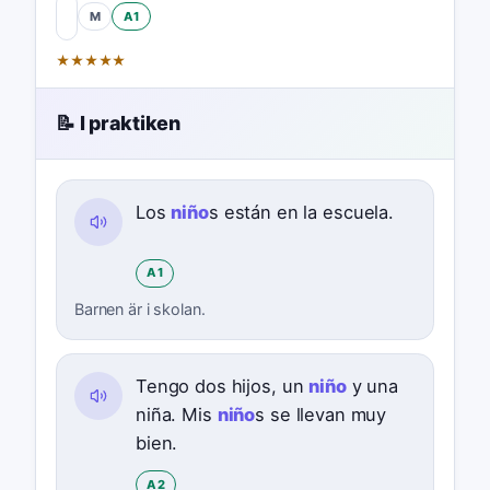
M
A1
★
★
★
★
★
📝 I praktiken
Los
niño
s están en la escuela.
A1
Barnen är i skolan.
Tengo dos hijos, un
niño
y una
niña. Mis
niño
s se llevan muy
bien.
A2