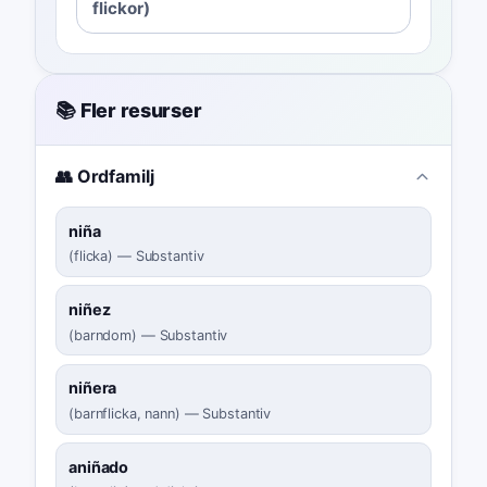
flickor)
📚 Fler resurser
👥 Ordfamilj
niña
(
flicka
)
—
Substantiv
niñez
(
barndom
)
—
Substantiv
niñera
(
barnflicka, nann
)
—
Substantiv
aniñado