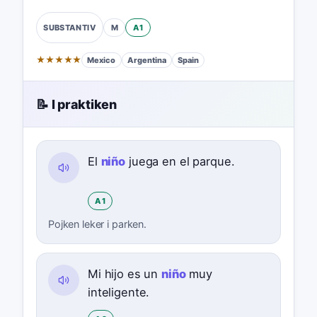
M
A1
SUBSTANTIV
★
★
★
★
★
Mexico
Argentina
Spain
📝 I praktiken
El
niño
juega en el parque.
A1
Pojken leker i parken.
Mi hijo es un
niño
muy
inteligente.