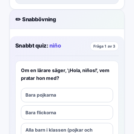
✏️ Snabbövning
Snabbt quiz:
niño
Fråga 1 av 3
Om en lärare säger, '¡Hola, niños!', vem
pratar hon med?
Bara pojkarna
Bara flickorna
Alla barn i klassen (pojkar och