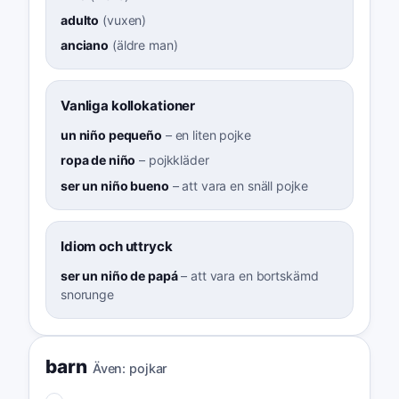
adulto
(
vuxen
)
anciano
(
äldre man
)
Vanliga kollokationer
un niño pequeño
–
en liten pojke
ropa de niño
–
pojkkläder
ser un niño bueno
–
att vara en snäll pojke
Idiom och uttryck
ser un niño de papá
–
att vara en bortskämd
snorunge
barn
Även:
pojkar