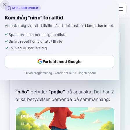
Inklingo
TAR 3 SEKUNDER
Kom ihåg "niño" för alltid
Vi testar dig vid rätt tillfälle så att det fastnar i långtidsminnet.
Spara ord i din personliga ordlista
Ordbok
Smart repetition vid rätt tillfälle
Följ vad du har lärt dig
Hem
›
Spanska
›
Ordbok
›
niño
niño
Fortsätt med Google
1-trycksregistrering · Gratis för alltid · Ingen spam
NEEN-yo
ˈniɲo
“
niño
”
betyder
“
pojke
”
på spanska
. Det har 2
olika betydelser beroende på sammanhang:
pojke
A1
Substantiv
ett manligt barn