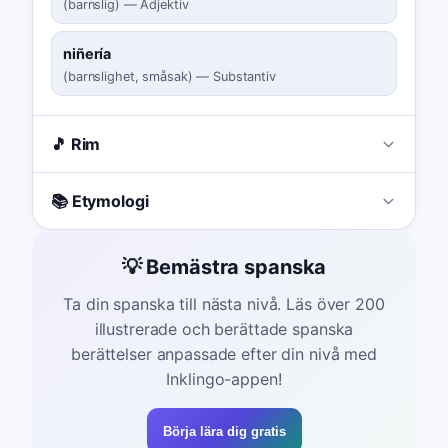
(
barnslig
)
—
Adjektiv
niñería
(
barnslighet, småsak
)
—
Substantiv
🎵 Rim
📚 Etymologi
💡 Bemästra spanska
Ta din spanska till nästa nivå. Läs över 200
illustrerade och berättade spanska
berättelser anpassade efter din nivå med
Inklingo-appen!
Börja lära dig gratis