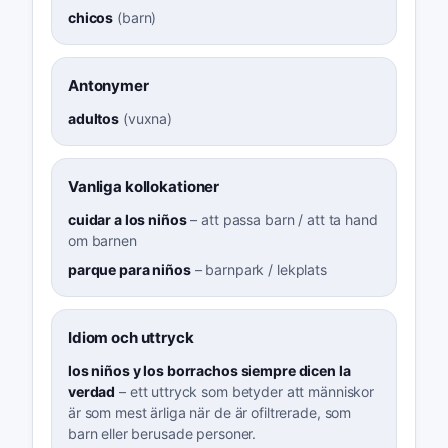
chicos
(
barn
)
Antonymer
adultos
(
vuxna
)
Vanliga kollokationer
cuidar a los niños
–
att passa barn / att ta hand
om barnen
parque para niños
–
barnpark / lekplats
Idiom och uttryck
los niños y los borrachos siempre dicen la
verdad
–
ett uttryck som betyder att människor
är som mest ärliga när de är ofiltrerade, som
barn eller berusade personer.