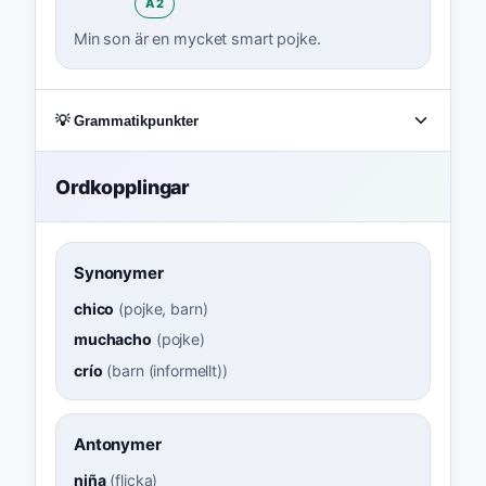
A2
Min son är en mycket smart pojke.
💡 Grammatikpunkter
Ordkopplingar
Synonymer
chico
(
pojke, barn
)
muchacho
(
pojke
)
crío
(
barn (informellt)
)
Antonymer
niña
(
flicka
)