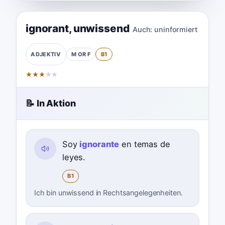
ignorant
,
unwissend
Auch:
uninformiert
M OR F
B1
ADJEKTIV
★
★
★
★
★
📝 In Aktion
Soy
ignorante
en temas de
leyes.
B1
Ich bin unwissend in Rechtsangelegenheiten.