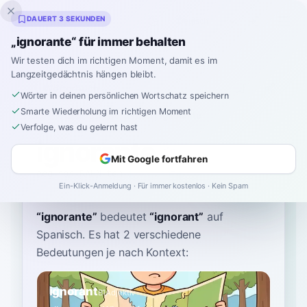
Inklingo
DAUERT 3 SEKUNDEN
„ignorante“ für immer behalten
Wir testen dich im richtigen Moment, damit es im
Langzeitgedächtnis hängen bleibt.
Wörterbuch
Wörter in deinen persönlichen Wortschatz speichern
Smarte Wiederholung im richtigen Moment
Startseite
›
Spanisch
›
Wörterbuch
›
ignorante
Verfolge, was du gelernt hast
ignorante
Mit Google fortfahren
eeg-noh-RAHN-teh
iɣnoˈɾante
Ein-Klick-Anmeldung · Für immer kostenlos · Kein Spam
“
ignorante
”
bedeutet
“
ignorant
”
auf
Spanisch
. Es hat 2 verschiedene
Bedeutungen je nach Kontext:
ignorant
B1
Adjektiv