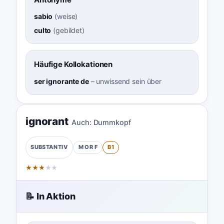
sabio
(
weise
)
culto
(
gebildet
)
Häufige Kollokationen
ser ignorante de
–
unwissend sein über
ignorant
Auch:
Dummkopf
M OR F
B1
SUBSTANTIV
★
★
★
★
★
📝 In Aktion