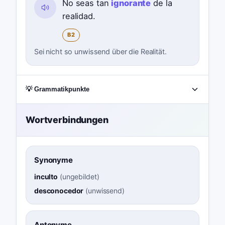
No seas tan
ignorante
de la
realidad.
B2
Sei nicht so unwissend über die Realität.
💡 Grammatikpunkte
Wortverbindungen
Synonyme
inculto
(
ungebildet
)
desconocedor
(
unwissend
)
Antonyme