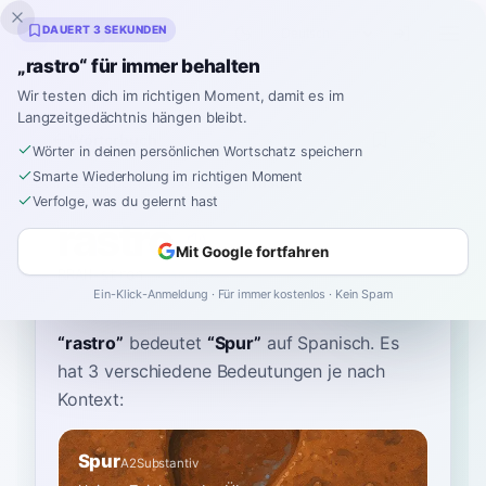
Inklingo
DAUERT 3 SEKUNDEN
„rastro“ für immer behalten
Wir testen dich im richtigen Moment, damit es im
Langzeitgedächtnis hängen bleibt.
Wörterbuch
Wörter in deinen persönlichen Wortschatz speichern
Smarte Wiederholung im richtigen Moment
Startseite
›
Spanisch
›
Wörterbuch
›
rastro
Verfolge, was du gelernt hast
rastro
Mit Google fortfahren
RRAH-stroh
ˈras.tɾo
Ein-Klick-Anmeldung · Für immer kostenlos · Kein Spam
“
rastro
”
bedeutet
“
Spur
”
auf Spanisch
. Es
hat 3 verschiedene Bedeutungen je nach
Kontext:
Spur
A2
Substantiv