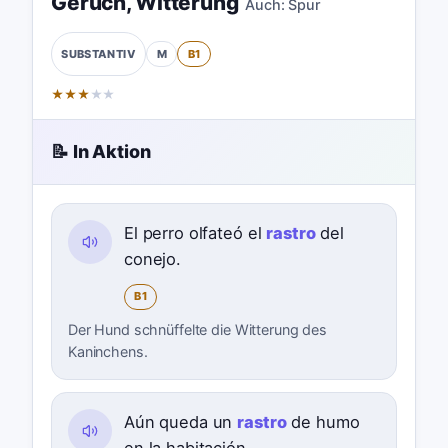
Geruch
,
Witterung
Auch:
Spur
M
B1
SUBSTANTIV
★
★
★
★
★
📝 In Aktion
El perro olfateó el
rastro
del
conejo.
B1
Der Hund schnüffelte die Witterung des
Kaninchens.
Aún queda un
rastro
de humo
en la habitación.