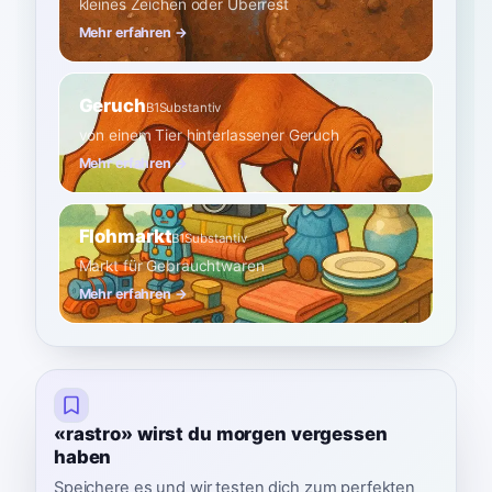
kleines Zeichen oder Überrest
Mehr erfahren →
Geruch
B1
Substantiv
von einem Tier hinterlassener Geruch
Mehr erfahren →
Flohmarkt
B1
Substantiv
Markt für Gebrauchtwaren
Mehr erfahren →
«rastro» wirst du morgen vergessen
haben
Speichere es und wir testen dich zum perfekten