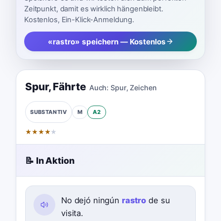
Zeitpunkt, damit es wirklich hängenbleibt.
Kostenlos, Ein-Klick-Anmeldung.
«rastro» speichern — Kostenlos
Spur
,
Fährte
Auch:
Spur
,
Zeichen
M
A2
SUBSTANTIV
★
★
★
★
★
📝 In Aktion
No dejó ningún
rastro
de su
visita.