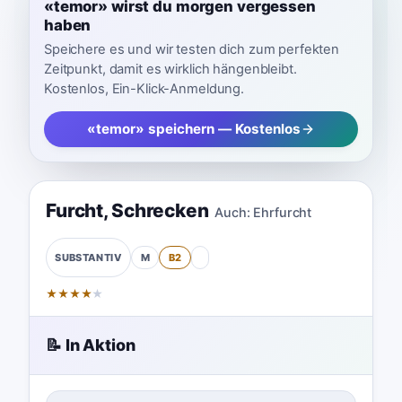
«temor» wirst du morgen vergessen
haben
Speichere es und wir testen dich zum perfekten
Zeitpunkt, damit es wirklich hängenbleibt.
Kostenlos, Ein-Klick-Anmeldung.
«temor» speichern — Kostenlos
Furcht
,
Schrecken
Auch:
Ehrfurcht
M
B2
SUBSTANTIV
★
★
★
★
★
📝 In Aktion