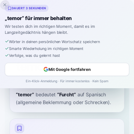
Inklingo
DAUERT 3 SEKUNDEN
„temor“ für immer behalten
Wir testen dich im richtigen Moment, damit es im
Langzeitgedächtnis hängen bleibt.
Wörterbuch
Wörter in deinen persönlichen Wortschatz speichern
Smarte Wiederholung im richtigen Moment
Startseite
›
Spanisch
›
Wörterbuch
›
temor
Verfolge, was du gelernt hast
temor
Mit Google fortfahren
teh-MOR
teˈmoɾ
Ein-Klick-Anmeldung · Für immer kostenlos · Kein Spam
“
temor
”
bedeutet
“
Furcht
”
auf Spanisch
(allgemeine Beklemmung oder Schrecken).