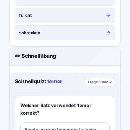
furcht
schrecken
✏️ Schnellübung
Schnellquiz:
temor
Frage 1 von 2
Welcher Satz verwendet 'temor'
korrekt?
Siento un gran temor por la araña.