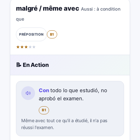
malgré / même avec
Aussi :
à condition
que
B1
PRÉPOSITION
★
★
★
★
★
📝 En Action
Con
todo lo que estudió, no
aprobó el examen.
B1
Même avec tout ce qu'il a étudié, il n'a pas
réussi l'examen.