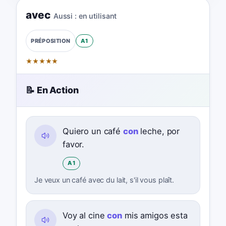
avec
Aussi :
en utilisant
A1
PRÉPOSITION
★
★
★
★
★
📝 En Action
Quiero un café
con
leche, por
favor.
A1
Je veux un café avec du lait, s'il vous plaît.
Voy al cine
con
mis amigos esta