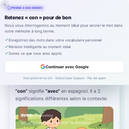
Inklingo
PREND 3 SECONDES
Retenez « con » pour de bon
Nous vous interrogerons au moment idéal pour ancrer le mot dans
votre mémoire à long terme.
Dictionnaire
Enregistrez des mots dans votre vocabulaire personnel
Révision intelligente au moment idéal
Accueil
›
Espagnol
›
Dictionnaire
›
con
Suivez ce que vous avez appris
con
Continuer avec Google
kohn
kon
Inscription en un clic · Gratuit pour toujours · Pas de spam
“
con
”
signifie
“
avec
”
en espagnol
. Il a 2
significations différentes selon le contexte:
avec
A1
Préposition
accompagnement général ou inclusion