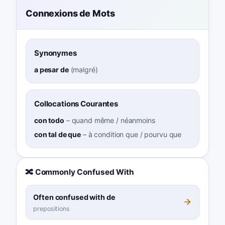
Connexions de Mots
Synonymes
a pesar de
(
malgré
)
Collocations Courantes
con todo
–
quand même / néanmoins
con tal de que
–
à condition que / pourvu que
🔀 Commonly Confused With
Often confused with de
prepositions