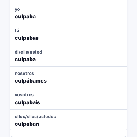
yo
culpaba
tú
culpabas
él/ella/usted
culpaba
nosotros
culpábamos
vosotros
culpabais
ellos/ellas/ustedes
culpaban