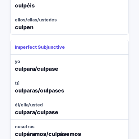
culpéis
ellos/ellas/ustedes
culpen
Imperfect Subjunctive
yo
culpara/culpase
tú
culparas/culpases
él/ella/usted
culpara/culpase
nosotros
culpáramos/culpásemos