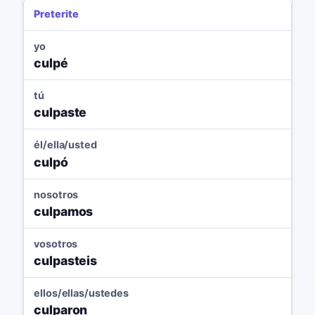
Preterite
yo
culpé
tú
culpaste
él/ella/usted
culpó
nosotros
culpamos
vosotros
culpasteis
ellos/ellas/ustedes
culparon