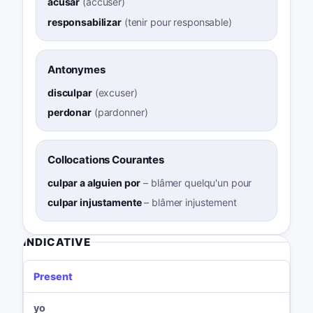
acusar
(
accuser
)
responsabilizar
(
tenir pour responsable
)
Antonymes
disculpar
(
excuser
)
perdonar
(
pardonner
)
Collocations Courantes
culpar a alguien por
–
blâmer quelqu'un pour
culpar injustamente
–
blâmer injustement
INDICATIVE
Present
yo