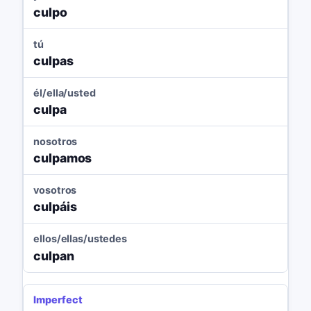
culpo
tú
culpas
él/ella/usted
culpa
nosotros
culpamos
vosotros
culpáis
ellos/ellas/ustedes
culpan
Imperfect