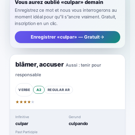
Vous aurez oublié «culpar» demain
Enregistrez ce mot et nous vous interrogerons au
moment idéal pour qu''il s''ancre vraiment. Gratuit,
inscription en un clic.
Enregistrer «culpar» — Gratuit
blâmer
,
accuser
Aussi :
tenir pour
responsable
A2
REGULAR
AR
VERBE
★
★
★
★
★
Infinitive
Gerund
culpar
culpando
Past Participle