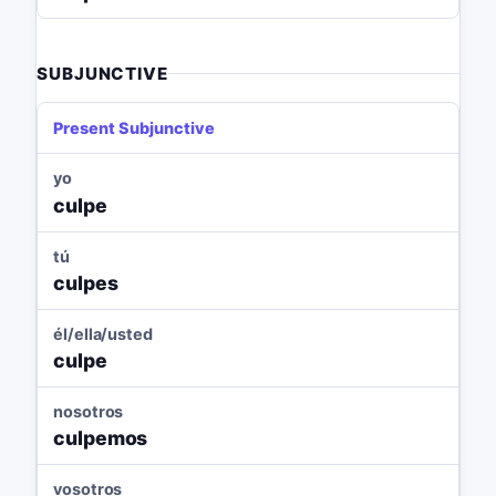
SUBJUNCTIVE
Present Subjunctive
yo
culpe
tú
culpes
él/ella/usted
culpe
nosotros
culpemos
vosotros