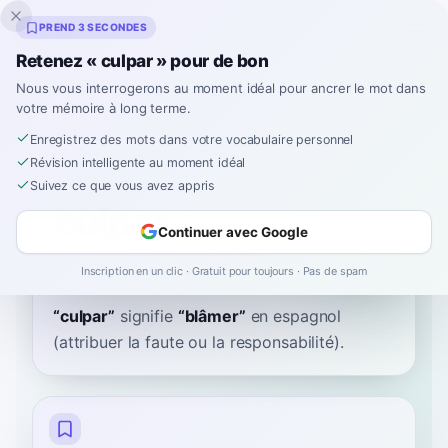
Inklingo
PREND 3 SECONDES
Retenez « culpar » pour de bon
Nous vous interrogerons au moment idéal pour ancrer le mot dans
votre mémoire à long terme.
Dictionnaire
Enregistrez des mots dans votre vocabulaire personnel
Révision intelligente au moment idéal
Accueil
›
Espagnol
›
Dictionnaire
›
culpar
Suivez ce que vous avez appris
culpar
Continuer avec Google
kool-pahr
kulˈpaɾ
Inscription en un clic · Gratuit pour toujours · Pas de spam
“
culpar
”
signifie
“
blâmer
”
en espagnol
(attribuer la faute ou la responsabilité).