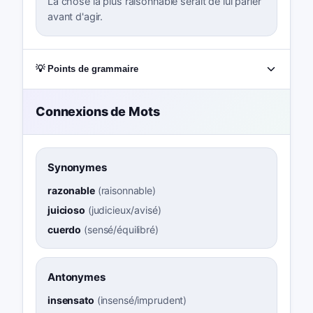
La chose la plus raisonnable serait de lui parler
avant d'agir.
💡 Points de grammaire
Connexions de Mots
Synonymes
razonable
(
raisonnable
)
juicioso
(
judicieux/avisé
)
cuerdo
(
sensé/équilibré
)
Antonymes
insensato
(
insensé/imprudent
)