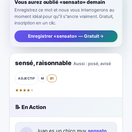
Vous aurez oublié «sensato» demain
Enregistrez ce mot et nous vous interrogerons au
moment idéal pour qu''il s''ancre vraiment. Gratuit,
inscription en un clic.
Enregistrer «sensato» — Gratuit
sensé
,
raisonnable
Aussi :
posé
,
avisé
M
B1
ADJECTIF
★
★
★
★
★
📝 En Action
Juan es un chico muy
sensato