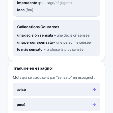
imprudente
(
peu sage/négligent
)
loco
(
fou
)
Collocations Courantes
una decisión sensata
–
une décision sensée
una persona sensata
–
une personne sensée
lo más sensato
–
la chose la plus sensée
Traduire en espagnol
Mots qui se traduisent par "sensato" en espagnol :
avisé
posé