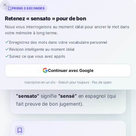
Inklingo
PREND 3 SECONDES
Retenez « sensato » pour de bon
Nous vous interrogerons au moment idéal pour ancrer le mot dans
votre mémoire à long terme.
Dictionnaire
Enregistrez des mots dans votre vocabulaire personnel
Révision intelligente au moment idéal
Accueil
›
Espagnol
›
Dictionnaire
›
sensato
Suivez ce que vous avez appris
sensato
Continuer avec Google
sen-SAH-toh
senˈsato
Inscription en un clic · Gratuit pour toujours · Pas de spam
“
sensato
”
signifie
“
sensé
”
en espagnol
(qui
fait preuve de bon jugement).