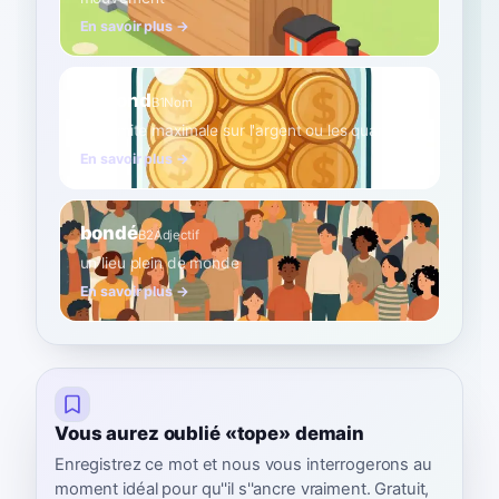
En savoir plus →
plafond
B1
Nom
une limite maximale sur l'argent ou les quantités
En savoir plus →
bondé
B2
Adjectif
un lieu plein de monde
En savoir plus →
Vous aurez oublié «tope» demain
Enregistrez ce mot et nous vous interrogerons au
moment idéal pour qu''il s''ancre vraiment. Gratuit,