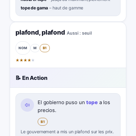
tope de gama
–
haut de gamme
plafond
,
plafond
Aussi :
seuil
M
B1
NOM
★
★
★
★
★
📝 En Action
El gobierno puso un
tope
a los
precios.
B1
Le gouvernement a mis un plafond sur les prix.