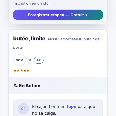
inscription en un clic.
Enregistrer «tope» — Gratuit
butée
,
limite
Aussi :
amortisseur
,
butoir de
porte
M
A2
NOM
★
★
★
★
★
📝 En Action
El cajón tiene un
tope
para que
no se caiga.