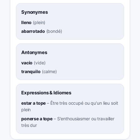
Synonymes
lleno
(
plein
)
abarrotado
(
bondé
)
Antonymes
vacío
(
vide
)
tranquilo
(
calme
)
Expressions & Idiomes
estar a tope
–
Être très occupé ou qu'un lieu soit
plein
ponerse a tope
–
S'enthousiasmer ou travailler
très dur