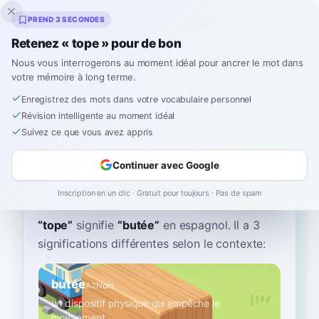
Inklingo
PREND 3 SECONDES
Retenez « tope » pour de bon
Nous vous interrogerons au moment idéal pour ancrer le mot dans
votre mémoire à long terme.
Dictionnaire
Enregistrez des mots dans votre vocabulaire personnel
Révision intelligente au moment idéal
Accueil
›
Espagnol
›
Dictionnaire
›
tope
Suivez ce que vous avez appris
tope
Continuer avec Google
toh-peh
ˈto.pe
Inscription en un clic · Gratuit pour toujours · Pas de spam
“
tope
”
signifie
“
butée
”
en espagnol
. Il a 3
significations différentes selon le contexte:
butée
A2
Nom
un dispositif physique qui empêche le
mouvement