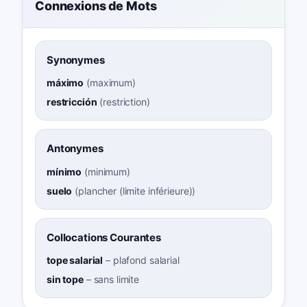
Connexions de Mots
Synonymes
máximo
(
maximum
)
restricción
(
restriction
)
Antonymes
mínimo
(
minimum
)
suelo
(
plancher (limite inférieure)
)
Collocations Courantes
tope salarial
–
plafond salarial
sin tope
–
sans limite