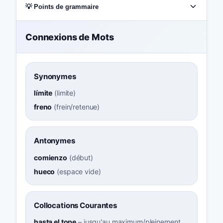
💡 Points de grammaire
Connexions de Mots
Synonymes
límite
(
limite
)
freno
(
frein/retenue
)
Antonymes
comienzo
(
début
)
hueco
(
espace vide
)
Collocations Courantes
hasta el tope
–
jusqu'au maximum/pleinement