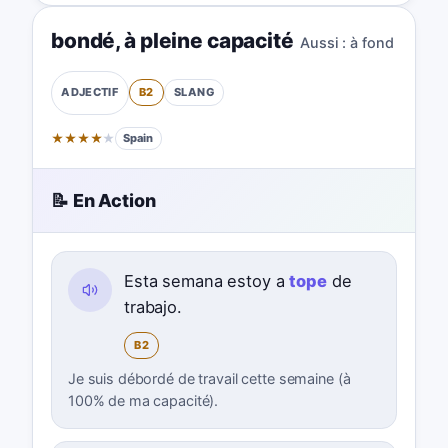
bondé
,
à pleine capacité
Aussi :
à fond
B2
SLANG
ADJECTIF
★
★
★
★
★
Spain
📝 En Action
Esta semana estoy a
tope
de
trabajo.
B2
Je suis débordé de travail cette semaine (à
100% de ma capacité).