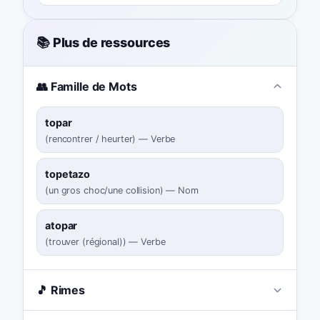
📚 Plus de ressources
👥 Famille de Mots
topar
(
rencontrer / heurter
)
—
Verbe
topetazo
(
un gros choc/une collision
)
—
Nom
atopar
(
trouver (régional)
)
—
Verbe
🎵 Rimes