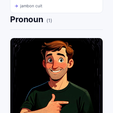
→
jambon cuit
Pronoun
(
1
)