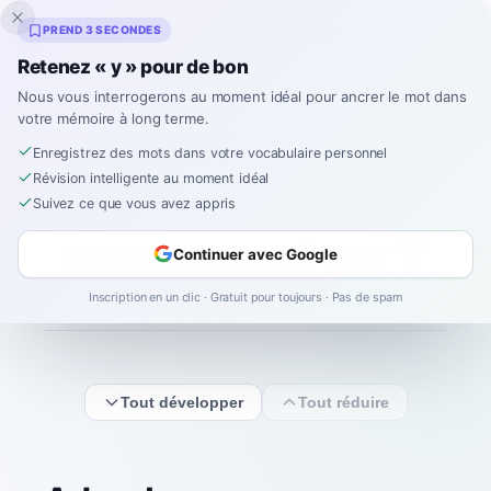
Inklingo
PREND 3 SECONDES
Retenez « y » pour de bon
Nous vous interrogerons au moment idéal pour ancrer le mot dans
votre mémoire à long terme.
Dictionnaire
/
Mots commençant par Y
Enregistrez des mots dans votre vocabulaire personnel
Révision intelligente au moment idéal
Mots espagnols
Suivez ce que vous avez appris
commençant par
Y
Continuer avec Google
Inscription en un clic · Gratuit pour toujours · Pas de spam
Tout développer
Tout réduire