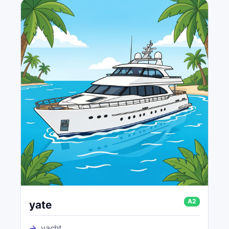
A2
yate
→
yacht