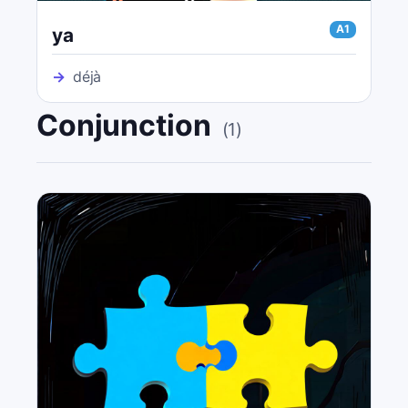
A1
ya
→
déjà
Conjunction
(
1
)