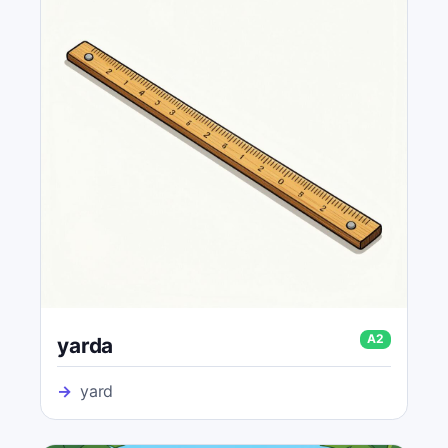
A2
yarda
→
yard