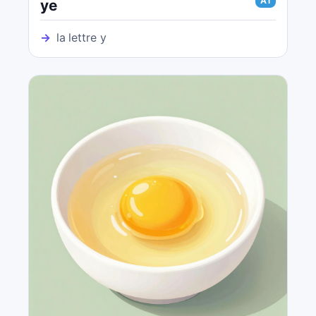
A1
ye
→
la lettre y