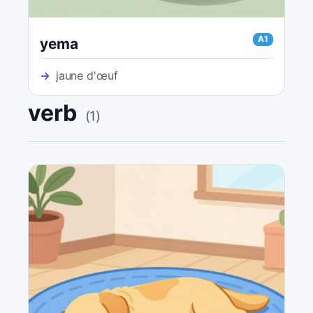
A1
yema
→
jaune d'œuf
verb
(
1
)