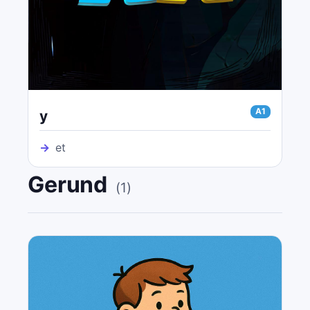
A1
y
→
et
Gerund
(
1
)