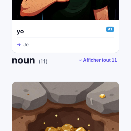
A1
yo
→
Je
noun
Afficher tout 11
(
11
)