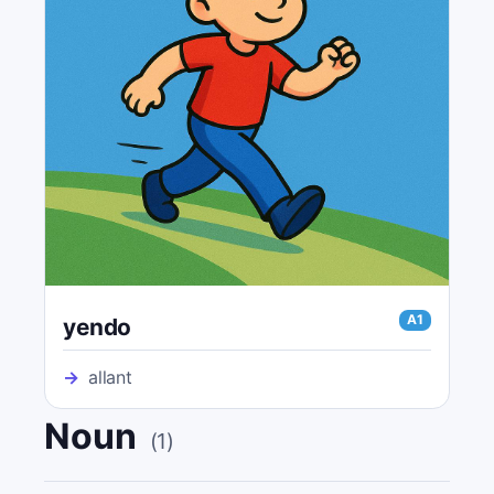
A1
yendo
→
allant
Noun
(
1
)