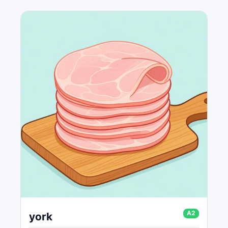
A2
york