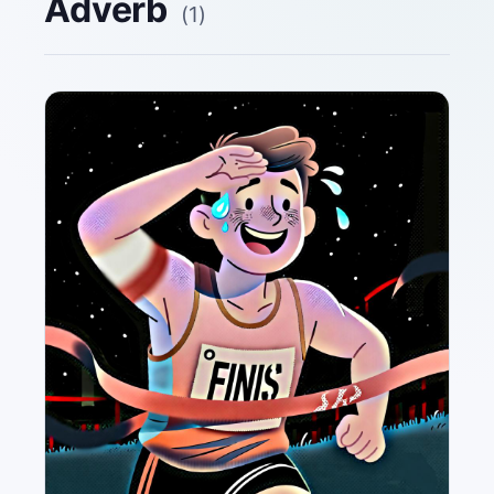
Adverb
(
1
)