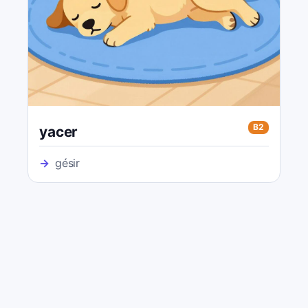
B2
yacer
→
gésir