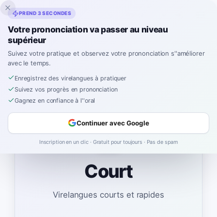
Inklingo
PREND 3 SECONDES
Votre prononciation va passer au niveau
supérieur
Suivez votre pratique et observez votre prononciation s''améliorer
Espagnol
›
Virelangues
›
Court
avec le temps.
Enregistrez des virelangues à pratiquer
Suivez vos progrès en prononciation
Gagnez en confiance à l''oral
Continuer avec Google
⚡
Inscription en un clic · Gratuit pour toujours · Pas de spam
Court
Virelangues courts et rapides