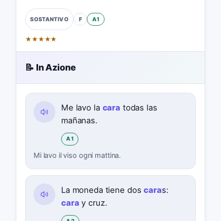
F
A1
SOSTANTIVO
★
★
★
★
★
📝 In Azione
Me lavo la
cara
todas las
mañanas.
A1
Mi lavo il viso ogni mattina.
La moneda tiene dos
cara
s:
cara
y cruz.