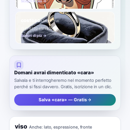
Scopri di più →
costoso
A2
Aggettivo
di prezzo elevato
Scopri di più →
Domani avrai dimenticato «cara»
Salvala e ti interrogheremo nel momento perfetto
perché si fissi davvero. Gratis, iscrizione in un clic.
Salva «cara» — Gratis
viso
Anche:
lato
,
espressione
,
fronte