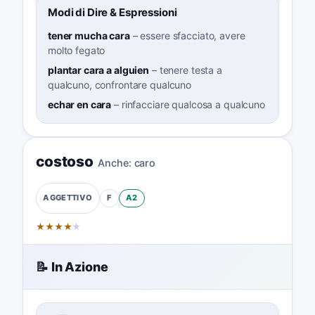
Modi di Dire & Espressioni
tener mucha cara
–
essere sfacciato, avere
molto fegato
plantar cara a alguien
–
tenere testa a
qualcuno, confrontare qualcuno
echar en cara
–
rinfacciare qualcosa a qualcuno
costoso
Anche:
caro
F
A2
AGGETTIVO
★
★
★
★
★
📝 In Azione