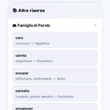
📚 Altre risorse
👥 Famiglia di Parole
caro
(
costoso
)
—
Aggettivo
careta
(
maschera
)
—
Sostantivo
encarar
(
affrontare, confrontare
)
—
Verbo
carestía
(
scarsità, prezzo elevato
)
—
Sostantivo
encarecer