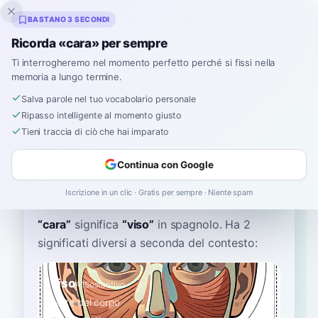
Inklingo
BASTANO 3 SECONDI
Ricorda «cara» per sempre
Ti interrogheremo nel momento perfetto perché si fissi nella
memoria a lungo termine.
Dizionario
Salva parole nel tuo vocabolario personale
Ripasso intelligente al momento giusto
Home
›
Spagnolo
›
Dizionario
›
cara
Tieni traccia di ciò che hai imparato
cara
Continua con Google
kah-rah
ˈka.ɾa
Iscrizione in un clic · Gratis per sempre · Niente spam
“
cara
”
significa
“
viso
”
in spagnolo
. Ha 2
significati diversi a seconda del contesto:
viso
A1
Sostantivo
parte del corpo