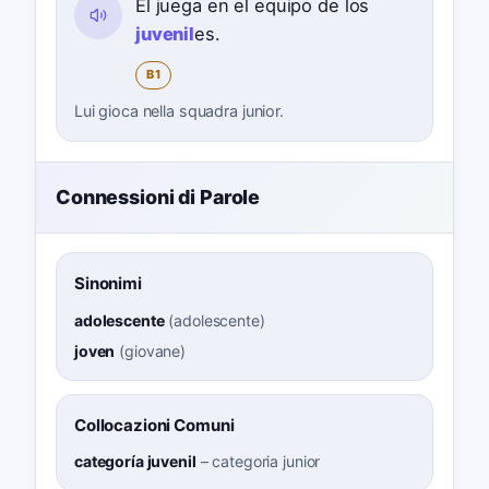
Él juega en el equipo de los
juvenil
es.
B1
Lui gioca nella squadra junior.
Connessioni di Parole
Sinonimi
adolescente
(
adolescente
)
joven
(
giovane
)
Collocazioni Comuni
categoría juvenil
–
categoria junior