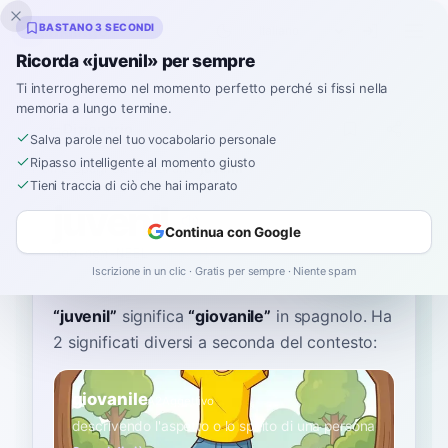
Inklingo
BASTANO 3 SECONDI
Ricorda «juvenil» per sempre
Ti interrogheremo nel momento perfetto perché si fissi nella
memoria a lungo termine.
Dizionario
Salva parole nel tuo vocabolario personale
Ripasso intelligente al momento giusto
Home
›
Spagnolo
›
Dizionario
›
juvenil
Tieni traccia di ciò che hai imparato
juvenil
Continua con Google
hoo-beh-NEEL
xuβeˈnil
Iscrizione in un clic · Gratis per sempre · Niente spam
“
juvenil
”
significa
“
giovanile
”
in spagnolo
. Ha
2 significati diversi a seconda del contesto:
giovanile
A2
Aggettivo
descrivendo l'aspetto o lo spirito di una persona