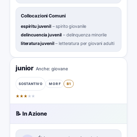
Collocazioni Comuni
espíritu juvenil
–
spirito giovanile
delincuencia juvenil
–
delinquenza minorile
literatura juvenil
–
letteratura per giovani adulti
junior
Anche:
giovane
M OR F
B1
SOSTANTIVO
★
★
★
★
★
📝 In Azione