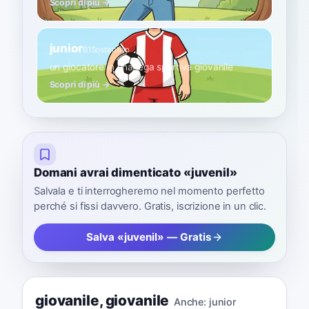
Scopri di più →
junior
B1
Sostantivo
un giocatore in una lega sportiva giovanile
Scopri di più →
Domani avrai dimenticato «juvenil»
Salvala e ti interrogheremo nel momento perfetto
perché si fissi davvero. Gratis, iscrizione in un clic.
Salva «juvenil» — Gratis
giovanile
,
giovanile
Anche:
junior