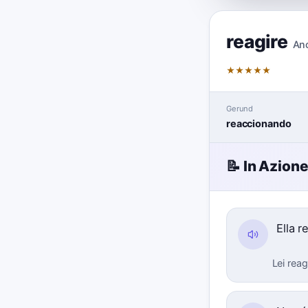
reagire
An
★
★
★
★
★
Gerund
reaccionando
📝 In Azion
Ella 
Lei rea