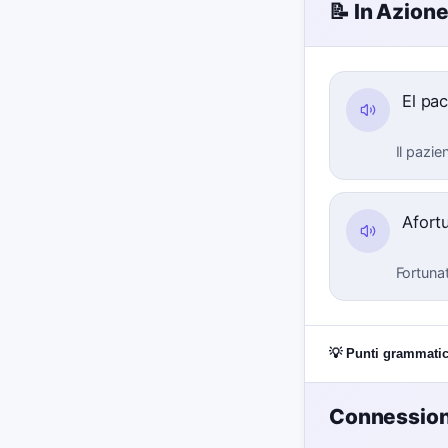
📝 In Azion
El pa
Il pazi
Afort
Fortuna
💡 Punti grammatic
Connessioni