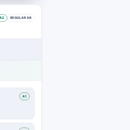
A2
REGULAR
AR
A1