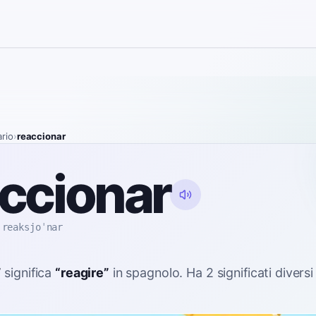
ario
›
reaccionar
ccionar
reaksjoˈnar
”
significa
“
reagire
”
in spagnolo
. Ha 2 significati diver
: