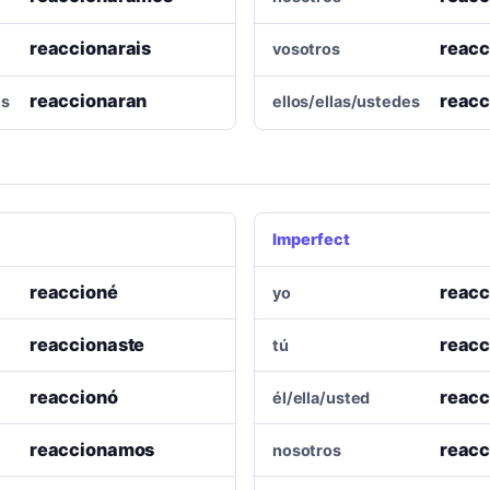
reaccionarais
reacc
vosotros
reaccionaran
reacc
es
ellos/ellas/ustedes
Imperfect
reaccioné
reacc
yo
reaccionaste
reacc
tú
reaccionó
reacc
él/ella/usted
reaccionamos
reac
nosotros