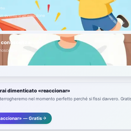
rbo
un evento o un'emozione
e conoscenza
B1
Verbo
onoscenza
rai dimenticato «reaccionar»
interrogheremo nel momento perfetto perché si fissi davvero. Gratis,
eaccionar» — Gratis