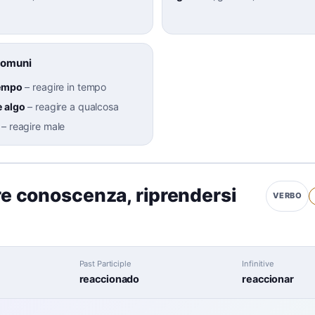
Comuni
iempo
–
reagire in tempo
e algo
–
reagire a qualcosa
–
reagire male
re conoscenza
,
riprendersi
VERBO
Past Participle
Infinitive
reaccionado
reaccionar