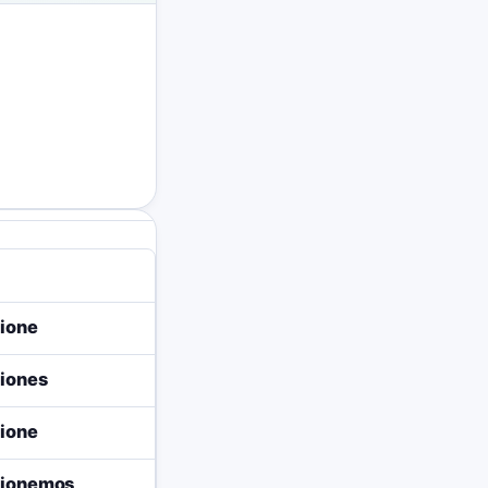
ione
iones
ione
cionemos