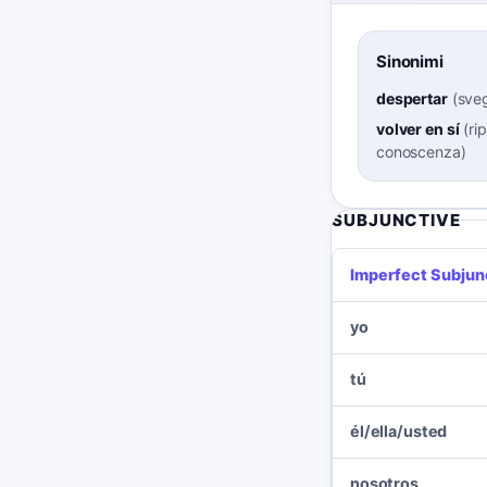
Sinonimi
despertar
(
sveg
volver en sí
(
ri
conoscenza
)
SUBJUNCTIVE
Imperfect Subjun
yo
tú
él/ella/usted
nosotros