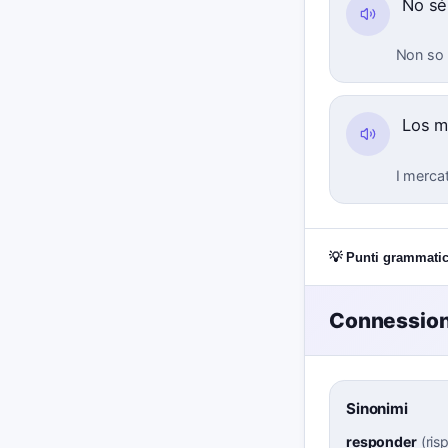
No s
Non so 
Los 
I mercat
💡 Punti grammatic
Connessioni
Sinonimi
responder
(
ris