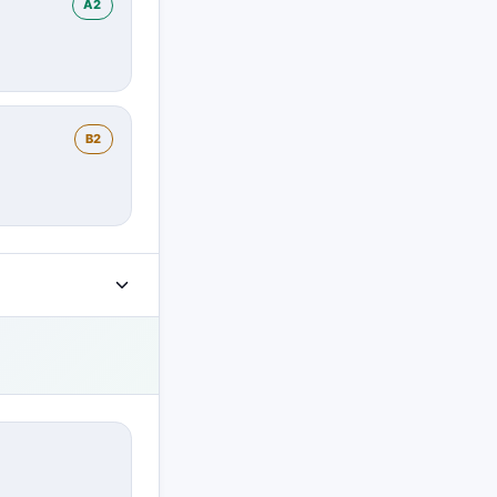
A2
B2