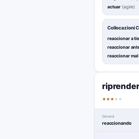
actuar
(
agire
)
Collocazioni 
reaccionar a t
reaccionar ant
reaccionar mal
riprende
★
★
★
★
★
Gerund
reaccionando