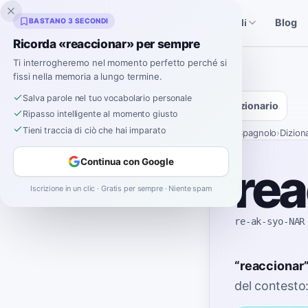
Inklingo
BASTANO 3 SECONDI
Blog
Storie
Strumenti Spagnoli
Ricorda «reaccionar» per sempre
Ti interrogheremo nel momento perfetto perché si
fissi nella memoria a lungo termine.
Salva parole nel tuo vocabolario personale
Dizionario
Ripasso intelligente al momento giusto
Tieni traccia di ciò che hai imparato
Home
›
Spagnolo
›
Dizion
Continua con Google
rea
Iscrizione in un clic · Gratis per sempre · Niente spam
re-ak-syo-NAR
“
reaccionar
del contesto