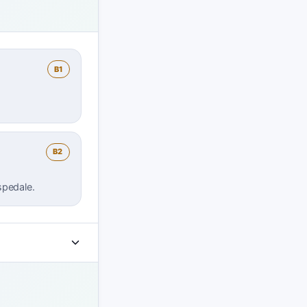
B1
B2
spedale.