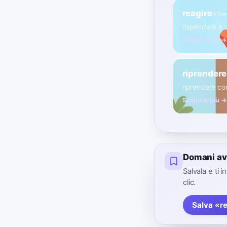
reagire
A2
Ve
rispondere a 
Scopri di più →
riprender
riprendere c
Scopri di più →
Domani av
Salvala e ti 
clic.
Salva «r