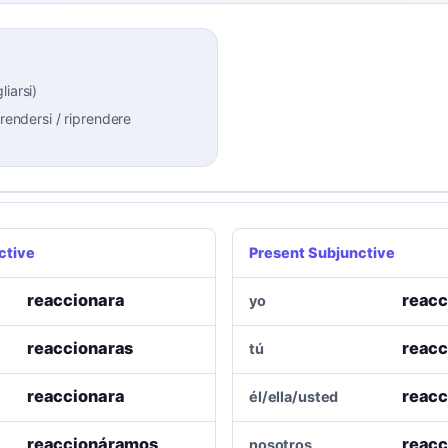
liarsi
)
prendersi / riprendere
ctive
Present Subjunctive
reaccionara
reacc
yo
reaccionaras
reacc
tú
reaccionara
reacc
él/ella/usted
reaccionáramos
reac
nosotros