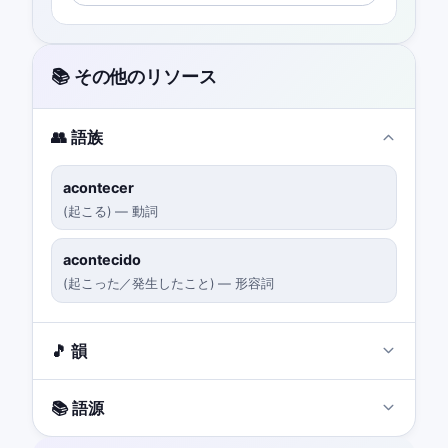
📚 その他のリソース
👥 語族
acontecer
(
起こる
)
—
動詞
acontecido
(
起こった／発生したこと
)
—
形容詞
🎵 韻
📚 語源