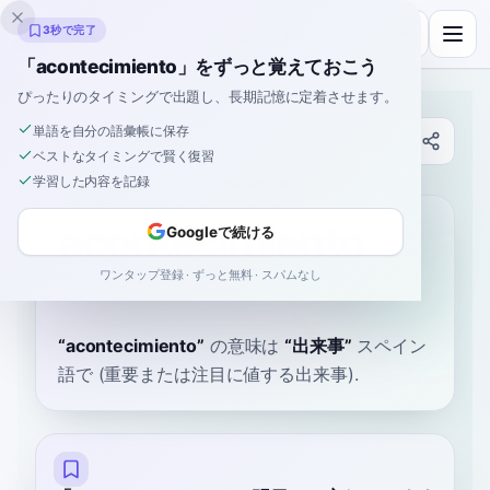
Inklingo
3秒で完了
「acontecimiento」をずっと覚えておこう
ぴったりのタイミングで出題し、長期記憶に定着させます。
単語を自分の語彙帳に保存
辞書
ベストなタイミングで賢く復習
学習した内容を記録
ホーム
›
スペイン語
›
辞書
›
acontecimiento
acontecimiento
Googleで続ける
ワンタップ登録 · ずっと無料 · スパムなし
ah-kon-te-see-MYEN-toh
akontesiˈmjento
“
acontecimiento
”
の意味は
“
出来事
”
スペイン
語で
(重要または注目に値する出来事).