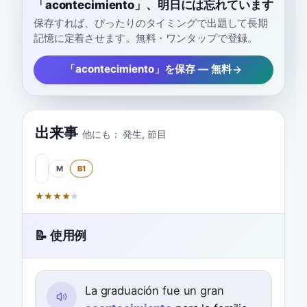
「acontecimiento」、明日には忘れています
保存すれば、ぴったりのタイミングで出題して長期
記憶に定着させます。無料・ワンタップで登録。
「acontecimiento」を保存 — 無料
出来事
他にも：
発生
,
節目
M
B1
★
★
★
★
★
📝 使用例
La graduación fue un gran