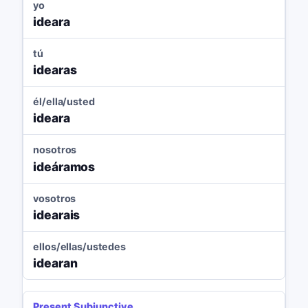
yo
ideara
tú
idearas
él/ella/usted
ideara
nosotros
ideáramos
vosotros
idearais
ellos/ellas/ustedes
idearan
Present Subjunctive