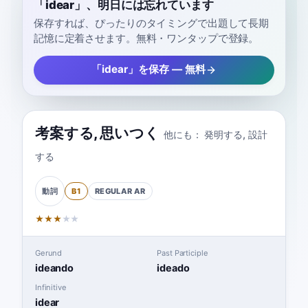
「idear」、明日には忘れています
保存すれば、ぴったりのタイミングで出題して長期
記憶に定着させます。無料・ワンタップで登録。
「idear」を保存 — 無料
考案する
,
思いつく
他にも：
発明する
,
設計
する
B1
REGULAR
AR
動詞
★
★
★
★
★
Gerund
Past Participle
ideando
ideado
Infinitive
idear