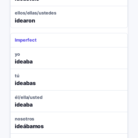
ellos/ellas/ustedes
idearon
Imperfect
yo
ideaba
tú
ideabas
él/ella/usted
ideaba
nosotros
ideábamos