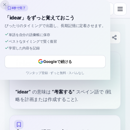
Inklingo
3秒で完了
「idear」をずっと覚えておこう
ぴったりのタイミングで出題し、長期記憶に定着させます。
単語を自分の語彙帳に保存
辞書
ベストなタイミングで賢く復習
学習した内容を記録
ホーム
›
スペイン語
›
辞書
›
idear
idear
Googleで続ける
ワンタップ登録 · ずっと無料 · スパムなし
ee-deh-ahr
i.ðeˈaɾ
“
idear
”
の意味は
“
考案する
”
スペイン語で
(戦
略を計画または作成すること).