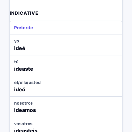
INDICATIVE
Preterite
yo
ideé
tú
ideaste
él/ella/usted
ideó
nosotros
ideamos
vosotros
ideasteis