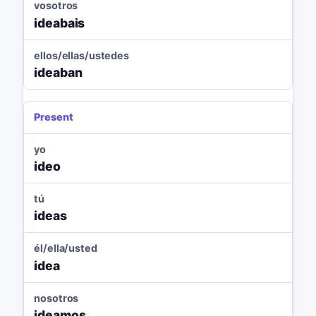
vosotros
ideabais
ellos/ellas/ustedes
ideaban
Present
yo
ideo
tú
ideas
él/ella/usted
idea
nosotros
ideamos