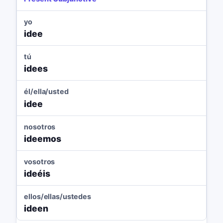
yo
idee
tú
idees
él/ella/usted
idee
nosotros
ideemos
vosotros
ideéis
ellos/ellas/ustedes
ideen