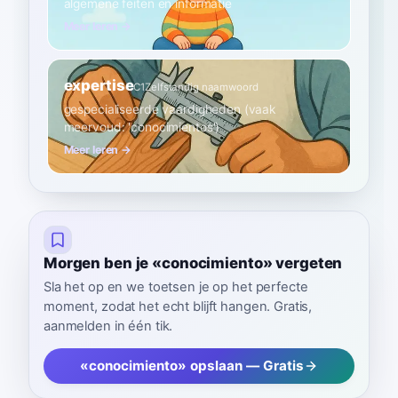
algemene feiten en informatie
Meer leren →
expertise
C1
Zelfstandig naamwoord
gespecialiseerde vaardigheden (vaak
meervoud: 'conocimientos')
Meer leren →
Morgen ben je «conocimiento» vergeten
Sla het op en we toetsen je op het perfecte
moment, zodat het echt blijft hangen. Gratis,
aanmelden in één tik.
«conocimiento» opslaan — Gratis