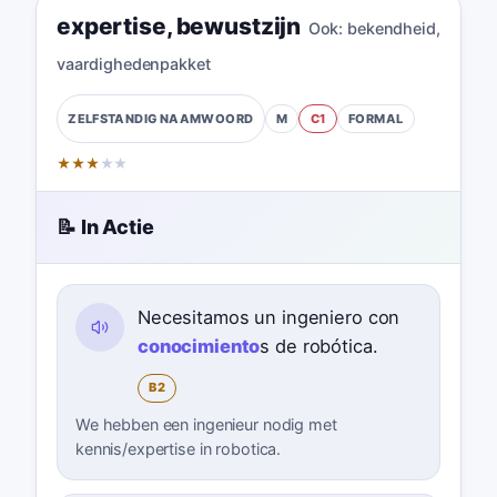
expertise
,
bewustzijn
Ook:
bekendheid
,
vaardighedenpakket
M
C1
FORMAL
ZELFSTANDIG NAAMWOORD
★
★
★
★
★
📝 In Actie
Necesitamos un ingeniero con
conocimiento
s de robótica.
B2
We hebben een ingenieur nodig met
kennis/expertise in robotica.