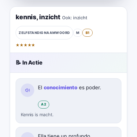
kennis
,
inzicht
Ook:
inzicht
M
B1
ZELFSTANDIG NAAMWOORD
★
★
★
★
★
📝 In Actie
El
conocimiento
es poder.
A2
Kennis is macht.
Ella tiene un profundo