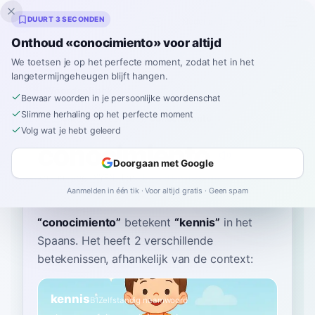
Inklingo
DUURT 3 SECONDEN
Onthoud «conocimiento» voor altijd
We toetsen je op het perfecte moment, zodat het in het
langetermijngeheugen blijft hangen.
Woordenboek
Bewaar woorden in je persoonlijke woordenschat
Slimme herhaling op het perfecte moment
Home
›
Spaans
›
Woordenboek
›
conocimiento
Volg wat je hebt geleerd
conocimiento
Doorgaan met Google
ko-no-see-MYEN-toh
konoθiˈmjento
Aanmelden in één tik · Voor altijd gratis · Geen spam
“
conocimiento
”
betekent
“
kennis
”
in het
Spaans
. Het heeft 2 verschillende
betekenissen, afhankelijk van de context:
kennis
B1
Zelfstandig naamwoord