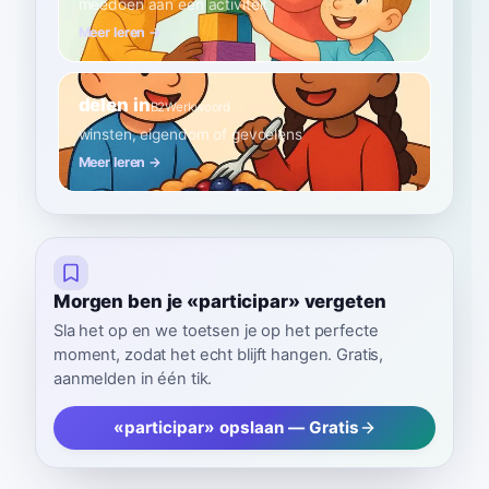
meedoen aan een activiteit
Meer leren →
delen in
B2
Werkwoord
winsten, eigendom of gevoelens
Meer leren →
Morgen ben je «participar» vergeten
Sla het op en we toetsen je op het perfecte
moment, zodat het echt blijft hangen. Gratis,
aanmelden in één tik.
«participar» opslaan — Gratis