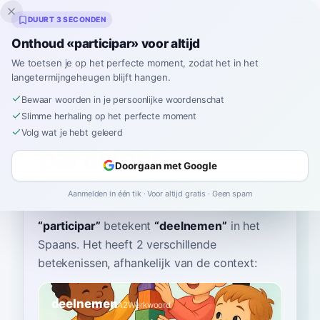
Inklingo
DUURT 3 SECONDEN
Onthoud «participar» voor altijd
We toetsen je op het perfecte moment, zodat het in het
langetermijngeheugen blijft hangen.
Woordenboek
Bewaar woorden in je persoonlijke woordenschat
Slimme herhaling op het perfecte moment
Home
›
Spaans
›
Woordenboek
›
participar
Volg wat je hebt geleerd
participar
Doorgaan met Google
par-tee-see-PAR
paɾtisiˈpaɾ
Aanmelden in één tik · Voor altijd gratis · Geen spam
“
participar
”
betekent
“
deelnemen
”
in het
Spaans
. Het heeft 2 verschillende
betekenissen, afhankelijk van de context:
deelnemen
A2
Werkwoord