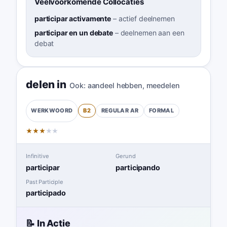
Veelvoorkomende Collocaties
participar activamente
–
actief deelnemen
participar en un debate
–
deelnemen aan een
debat
delen in
Ook:
aandeel hebben
,
meedelen
B2
REGULAR
AR
FORMAL
WERKWOORD
★
★
★
★
★
Infinitive
Gerund
participar
participando
Past Participle
participado
📝 In Actie