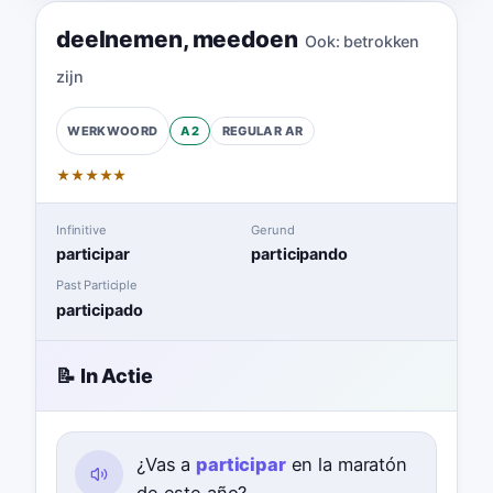
deelnemen
,
meedoen
Ook:
betrokken
zijn
A2
REGULAR
AR
WERKWOORD
★
★
★
★
★
Infinitive
Gerund
participar
participando
Past Participle
participado
📝 In Actie
¿Vas a
participar
en la maratón