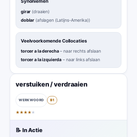
Synoniemen
girar
(
draaien
)
doblar
(
afslagen (Latijns-Amerika)
)
Veelvoorkomende Collocaties
torcer a la derecha
–
naar rechts afslaan
torcer a la izquierda
–
naar links afslaan
verstuiken / verdraaien
B1
WERKWOORD
★
★
★
★
★
📝 In Actie