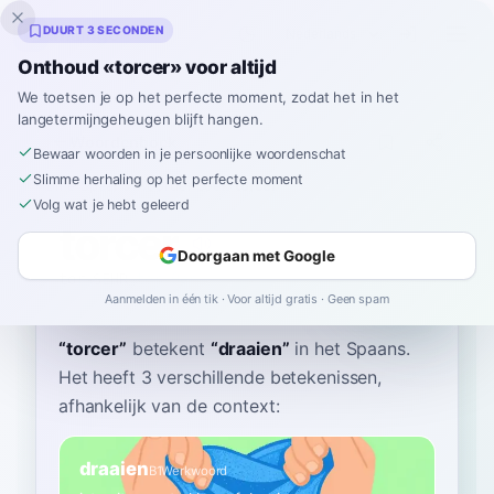
Inklingo
DUURT 3 SECONDEN
Onthoud «torcer» voor altijd
We toetsen je op het perfecte moment, zodat het in het
langetermijngeheugen blijft hangen.
Woordenboek
Bewaar woorden in je persoonlijke woordenschat
Slimme herhaling op het perfecte moment
Home
›
Spaans
›
Woordenboek
›
torcer
Volg wat je hebt geleerd
torcer
Doorgaan met Google
tor-SEHR
torˈθer
Aanmelden in één tik · Voor altijd gratis · Geen spam
“
torcer
”
betekent
“
draaien
”
in het Spaans
.
Het heeft 3 verschillende betekenissen,
afhankelijk van de context:
draaien
B1
Werkwoord