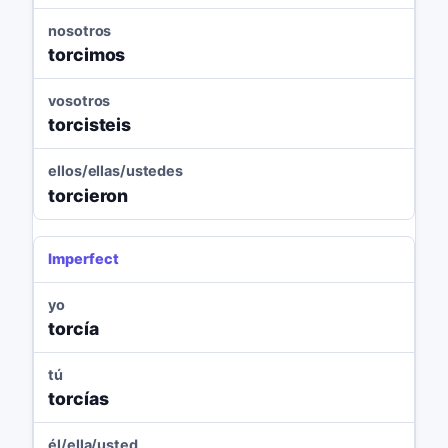
nosotros
torcimos
vosotros
torcisteis
ellos/ellas/ustedes
torcieron
Imperfect
yo
torcía
tú
torcías
él/ella/usted