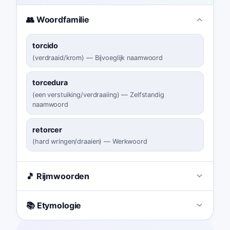
👥 Woordfamilie
torcido
(
verdraaid/krom
)
—
Bijvoeglijk naamwoord
torcedura
(
een verstuiking/verdraaiing
)
—
Zelfstandig
naamwoord
retorcer
(
hard wringen/draaien
)
—
Werkwoord
🎵 Rijmwoorden
📚 Etymologie