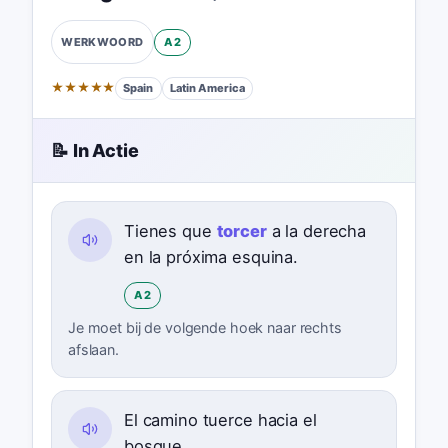
A2
WERKWOORD
★
★
★
★
★
Spain
Latin America
📝 In Actie
Tienes que
torcer
a la derecha
en la próxima esquina.
A2
Je moet bij de volgende hoek naar rechts
afslaan.
El camino tuerce hacia el
bosque.