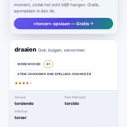
moment, zodat het echt blijft hangen. Gratis,
aanmelden in één tik.
«torcer» opslaan — Gratis
draaien
Ook:
buigen
,
vervormen
B1
WERKWOORD
STEM-CHANGING AND SPELLING-CHANGE
ER
★
★
★
★
★
Gerund
Past Participle
torciendo
torcido
Infinitive
torcer