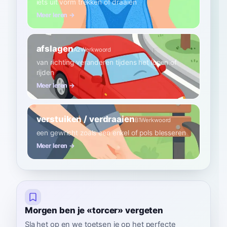
iets uit vorm trekken of draaien
Meer leren →
afslagen
A2
Werkwoord
van richting veranderen tijdens het lopen of
rijden
Meer leren →
verstuiken / verdraaien
B1
Werkwoord
een gewricht zoals een enkel of pols blesseren
Meer leren →
Morgen ben je «torcer» vergeten
Sla het op en we toetsen je op het perfecte