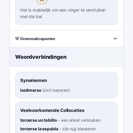
B2
Het is makkelijk om een vinger te verstuiken
met die bal.
💡 Grammaticapunten
Woordverbindingen
Synoniemen
lastimarse
(
zich bezeren
)
Veelvoorkomende Collocaties
torcerse un tobillo
–
een enkel verstuiken
torcerse la espalda
–
zijn rug blesseren