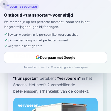
Inklingo
DUURT 3 SECONDEN
Onthoud «transportar» voor altijd
We toetsen je op het perfecte moment, zodat het in het
langetermijngeheugen blijft hangen.
Woordenboek
Bewaar woorden in je persoonlijke woordenschat
Slimme herhaling op het perfecte moment
Home
›
Spaans
›
Woordenboek
›
transportar
Volg wat je hebt geleerd
transportar
Doorgaan met Google
trahns-por-TAR
tɾansporˈtar
Aanmelden in één tik · Voor altijd gratis · Geen spam
“
transportar
”
betekent
“
vervoeren
”
in het
Spaans
. Het heeft 2 verschillende
betekenissen, afhankelijk van de context:
vervoeren
A2
Werkwoord