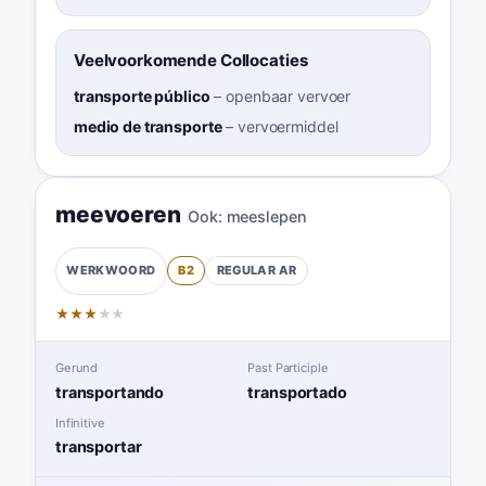
Veelvoorkomende Collocaties
transporte público
–
openbaar vervoer
medio de transporte
–
vervoermiddel
meevoeren
Ook:
meeslepen
B2
REGULAR
AR
WERKWOORD
★
★
★
★
★
Gerund
Past Participle
transportando
transportado
Infinitive
transportar