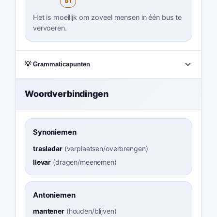
B1
Het is moeilijk om zoveel mensen in één bus te
vervoeren.
💡 Grammaticapunten
Woordverbindingen
Synoniemen
trasladar
(
verplaatsen/overbrengen
)
llevar
(
dragen/meenemen
)
Antoniemen
mantener
(
houden/blijven
)