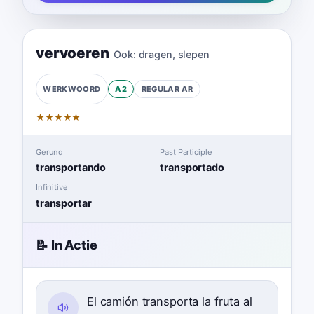
vervoeren
Ook:
dragen
,
slepen
A2
REGULAR
AR
WERKWOORD
★
★
★
★
★
Gerund
Past Participle
transportando
transportado
Infinitive
transportar
📝 In Actie
El camión transporta la fruta al