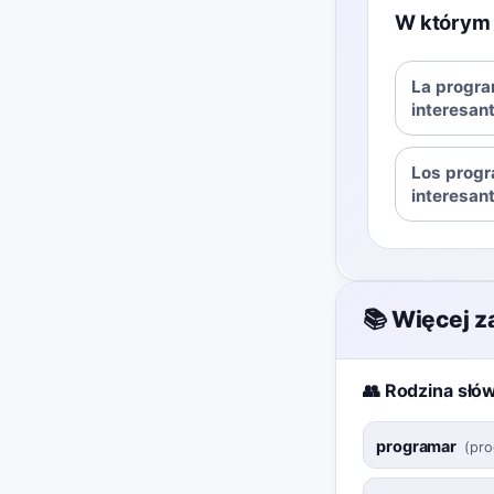
W którym 
La progra
interesan
Los prog
interesan
📚 Więcej 
👥 Rodzina słó
programar
(
pro