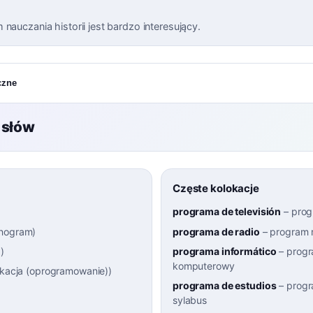
nauczania historii jest bardzo interesujący.
czne
 słów
Częste kolokacje
programa de televisión
–
prog
nogram
)
programa de radio
–
program 
a
)
programa informático
–
prog
komputerowy
ikacja (oprogramowanie)
)
programa de estudios
–
progr
sylabus