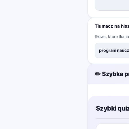
Tłumacz na his
Słowa, które tłum
program naucz
✏️ Szybka p
Szybki qui