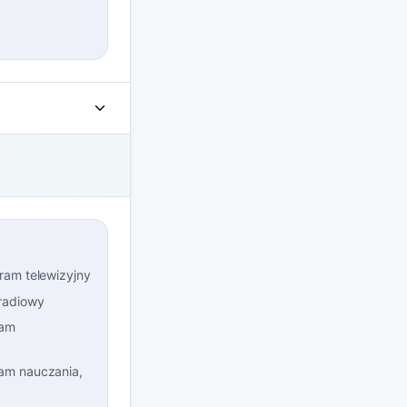
ram telewizyjny
radiowy
ram
am nauczania,