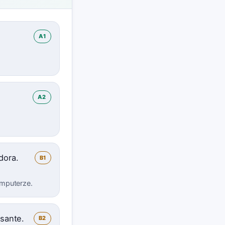
A1
A2
dora.
B1
mputerze.
esante.
B2