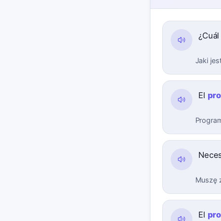
¿Cuál
Jaki je
El
pr
Program
Neces
Muszę z
El
pr