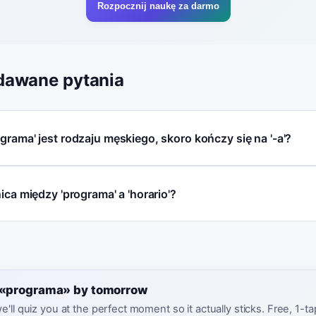
Rozpocznij naukę za darmo
dawane pytania
grama' jest rodzaju męskiego, skoro kończy się na '-a'?
ica między 'programa' a 'horario'?
e «programa» by tomorrow
e'll quiz you at the perfect moment so it actually sticks. Free, 1-t