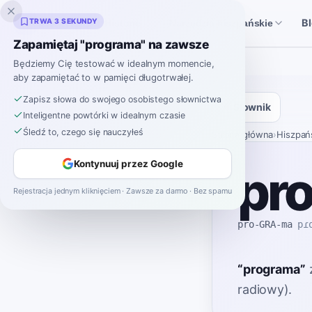
Inklingo
TRWA 3 SEKUNDY
B
Historie
Narzędzia hiszpańskie
Zapamiętaj "programa" na zawsze
Będziemy Cię testować w idealnym momencie,
aby zapamiętać to w pamięci długotrwałej.
Zapisz słowa do swojego osobistego słownictwa
Słownik
Inteligentne powtórki w idealnym czasie
Śledź to, czego się nauczyłeś
Strona główna
›
Hiszpań
Kontynuuj przez Google
pr
Rejestracja jednym kliknięciem · Zawsze za darmo · Bez spamu
pro-GRA-ma
pɾ
“
programa
”
radiowy).