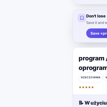
Don't los
Save it and w
Save «pr
program 
oprogra
RZECZOWNIK
★
★
★
★
★
📝 W użyciu