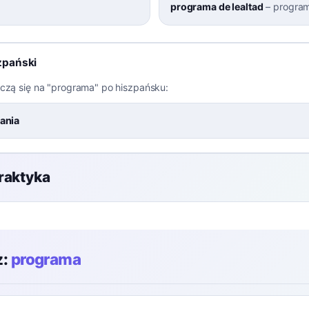
programa de lealtad
–
program
zpański
aczą się na "programa" po hiszpańsku:
ania
raktyka
z:
programa