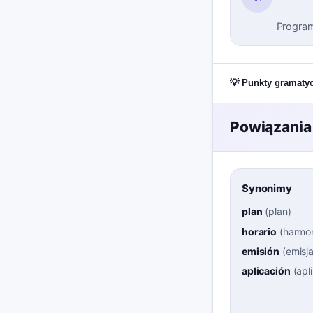
Program 
💡 Punkty gramaty
Powiązania
Synonimy
plan
(
plan
)
horario
(
harmo
emisión
(
emisj
aplicación
(
apl