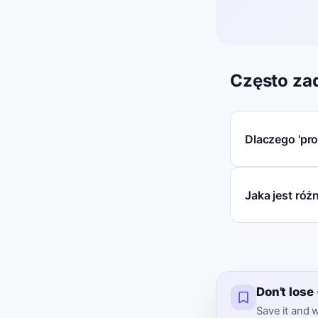
Często za
Dlaczego 'pro
Jaka jest różn
Don't los
Save it and w