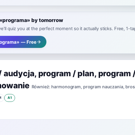
e «programa» by tomorrow
e'll quiz you at the perfect moment so it actually sticks. Free, 1-t
ograma» — Free
/ audycja
,
program / plan
,
program 
mowanie
Również:
harmonogram
,
program nauczania
,
bros
M
A1