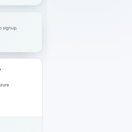
ap signup.
/
zura