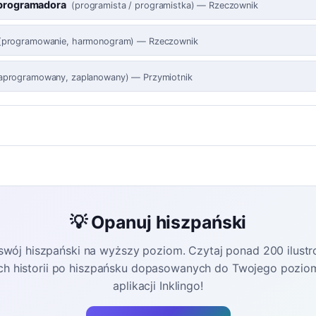
 programadora
(
programista / programistka
)
—
Rzeczownik
(
programowanie, harmonogram
)
—
Rzeczownik
aprogramowany, zaplanowany
)
—
Przymiotnik
💡 Opanuj hiszpański
swój hiszpański na wyższy poziom. Czytaj ponad 200 ilust
ch historii po hiszpańsku dopasowanych do Twojego poziom
aplikacji Inklingo!