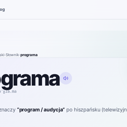
log
ski
›
Słownik
›
programa
ograma
oˈɣɾa.ma
znaczy
“
program / audycja
”
po hiszpańsku
(telewizyjn