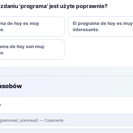
zdaniu 'programa' jest użyte poprawnie?
ma de hoy es muy
El programa de hoy es muy
te.
interesante.
rama de hoy son muy
te.
zasobów
w
gramować, planować
)
—
Czasownik