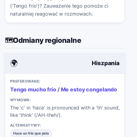
('Tengo frío')? Zauważenie tego pomoże ci
naturalniej reagować w rozmowach.
Odmiany regionalne
🗺️
🌍
Hiszpania
PREFEROWANE:
Tengo mucho frío / Me estoy congelando
WYMOWA:
The 'c' in 'hace' is pronounced with a 'th' sound,
like 'think' (/AH-theh/).
ALTERNATYWY:
Hace un frío que pela