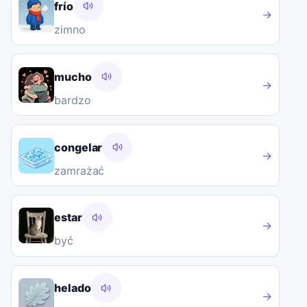
frío
→
zimno
mucho
→
bardzo
congelar
→
zamrażać
estar
→
być
helado
→