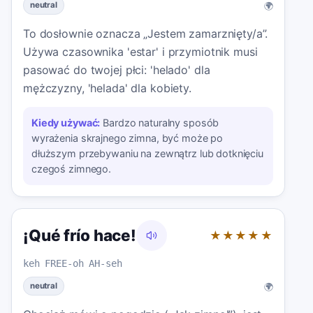
🌍
neutral
To dosłownie oznacza „Jestem zamarznięty/a”.
Używa czasownika 'estar' i przymiotnik musi
pasować do twojej płci: 'helado' dla
mężczyzny, 'helada' dla kobiety.
Kiedy używać:
Bardzo naturalny sposób
wyrażenia skrajnego zimna, być może po
dłuższym przebywaniu na zewnątrz lub dotknięciu
czegoś zimnego.
¡Qué frío hace!
★★★★★
keh FREE-oh AH-seh
🌍
neutral