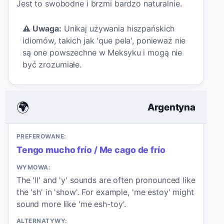
Jest to swobodne i brzmi bardzo naturalnie.
⚠️
Uwaga:
Unikaj używania hiszpańskich
idiomów, takich jak 'que pela', ponieważ nie
są one powszechne w Meksyku i mogą nie
być zrozumiałe.
🌍
Argentyna
PREFEROWANE:
Tengo mucho frío / Me cago de frío
WYMOWA:
The 'll' and 'y' sounds are often pronounced like
the 'sh' in 'show'. For example, 'me estoy' might
sound more like 'me esh-toy'.
ALTERNATYWY: