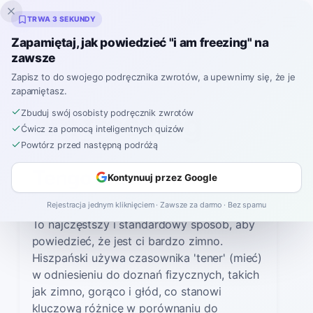
Inklingo
TRWA 3 SEKUNDY
Zapamiętaj, jak powiedzieć "i am freezing" na
zawsze
Hiszpański
›
Jak powiedzieć
›
I am freezing
Zapisz to do swojego podręcznika zwrotów, a upewnimy się, że je
zapamiętasz.
JAK POWIEDZIEĆ
I am freezing
Zbuduj swój osobisty podręcznik zwrotów
Ćwicz za pomocą inteligentnych quizów
Powtórz przed następną podróżą
PO HISZPAŃSKU
Tengo mucho frío
Kontynuuj przez Google
TEN-go MOO-cho FREE-oh
Rejestracja jednym kliknięciem · Zawsze za darmo · Bez spamu
To najczęstszy i standardowy sposób, aby
powiedzieć, że jest ci bardzo zimno.
Hiszpański używa czasownika 'tener' (mieć)
w odniesieniu do doznań fizycznych, takich
jak zimno, gorąco i głód, co stanowi
kluczową różnicę w porównaniu do