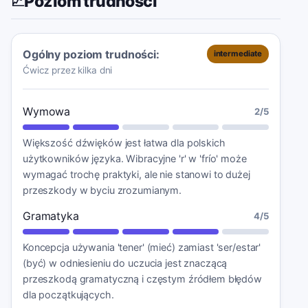
Poziom trudności
📈
Ogólny poziom trudności:
intermediate
Ćwicz przez kilka dni
Wymowa
2
/5
Większość dźwięków jest łatwa dla polskich
użytkowników języka. Wibracyjne 'r' w 'frío' może
wymagać trochę praktyki, ale nie stanowi to dużej
przeszkody w byciu zrozumianym.
Gramatyka
4
/5
Koncepcja używania 'tener' (mieć) zamiast 'ser/estar'
(być) w odniesieniu do uczucia jest znaczącą
przeszkodą gramatyczną i częstym źródłem błędów
dla początkujących.