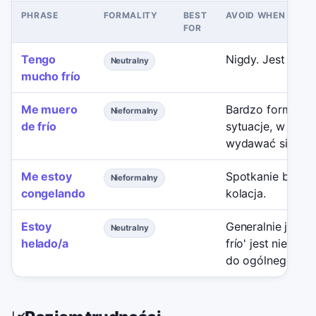
PHRASE
FORMALITY
BEST
AVOID WHEN
FOR
Tengo
Nigdy. Jest zaw
Neutralny
mucho frío
Me muero
Bardzo formalne
Nieformalny
de frío
sytuacje, w któr
wydawać się nie 
Me estoy
Spotkanie bizne
Nieformalny
congelando
kolacja.
Estoy
Generalnie jest w
Neutralny
helado/a
frío' jest nieco 
do ogólnego ucz