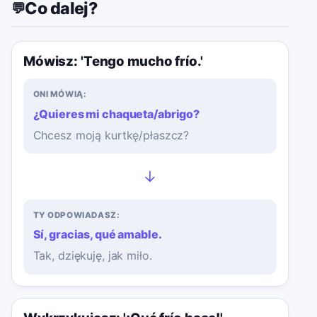
Co dalej?
💬
Mówisz: 'Tengo mucho frío.'
ONI MÓWIĄ:
¿Quieres mi chaqueta/abrigo?
Chcesz moją kurtkę/płaszcz?
→
TY ODPOWIADASZ:
Sí, gracias, qué amable.
Tak, dziękuję, jak miło.