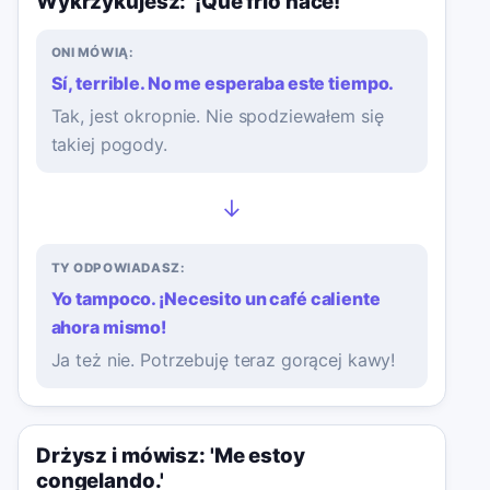
Wykrzykujesz: '¡Qué frío hace!'
ONI MÓWIĄ:
Sí, terrible. No me esperaba este tiempo.
Tak, jest okropnie. Nie spodziewałem się
takiej pogody.
→
TY ODPOWIADASZ:
Yo tampoco. ¡Necesito un café caliente
ahora mismo!
Ja też nie. Potrzebuję teraz gorącej kawy!
Drżysz i mówisz: 'Me estoy
congelando.'