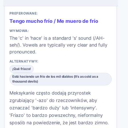
PREFEROWANE:
Tengo mucho frío / Me muero de frío
WYMOWA:
The 'c' in 'hace' is a standard 's' sound (/AH-
seh/). Vowels are typically very clear and fully
pronounced.
ALTERNATYWY:
¡Qué friazo!
Está haciendo un frío de los mil diablos (It's as cold as a
thousand devils)
Meksykanie często dodają przyrostek
zgrubiający '-azo' do rzeczowników, aby
oznaczać 'bardzo duży' lub 'intensywny'.
'Friazo' to bardzo powszechny, nieformalny
sposób na powiedzenie, że jest bardzo zimno.