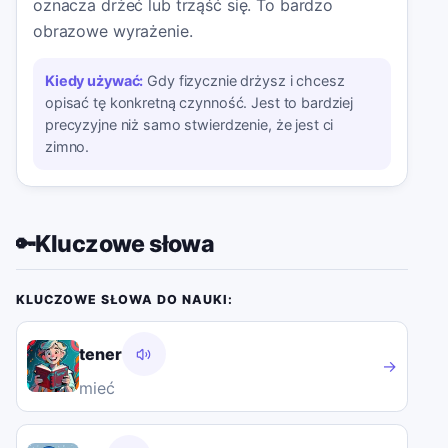
oznacza drżeć lub trząść się. To bardzo
obrazowe wyrażenie.
Kiedy używać:
Gdy fizycznie drżysz i chcesz
opisać tę konkretną czynność. Jest to bardziej
precyzyjne niż samo stwierdzenie, że jest ci
zimno.
Kluczowe słowa
🔑
KLUCZOWE SŁOWA DO NAUKI:
tener
→
mieć