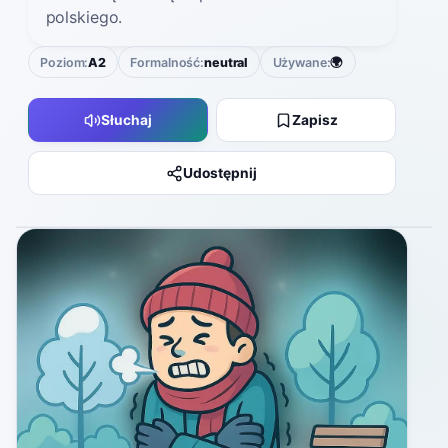
polskiego.
Poziom:
A2
Formalność:
neutral
Używane:
🌍
Słuchaj
Zapisz
Udostępnij