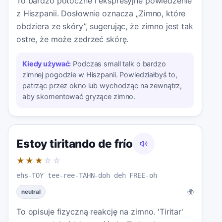
To bardzo potoczne i ekspresyjne powiedzenie
z Hiszpanii. Dosłownie oznacza „Zimno, które
obdziera ze skóry”, sugerując, że zimno jest tak
ostre, że może zedrzeć skórę.
Kiedy używać:
Podczas small talk o bardzo
zimnej pogodzie w Hiszpanii. Powiedziałbyś to,
patrząc przez okno lub wychodząc na zewnątrz,
aby skomentować gryzące zimno.
Estoy tiritando de frío
★★★
☆☆
ehs-TOY tee-ree-TAHN-doh deh FREE-oh
🌍
neutral
To opisuje fizyczną reakcję na zimno. 'Tiritar'