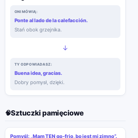
ONI MÓWIĄ:
Ponte al lado de la calefacción.
Stań obok grzejnika.
→
TY ODPOWIADASZ:
Buena idea, gracias.
Dobry pomysł, dzięki.
Sztuczki pamięciowe
🧠
Pomyśl: „Mam TEN go-frio, bo jest mi zimno”.