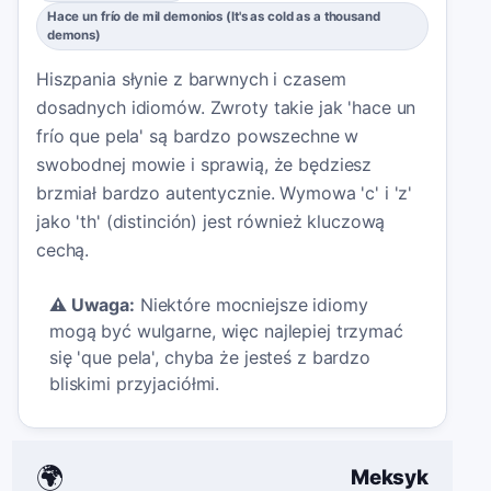
Hace un frío de mil demonios (It's as cold as a thousand
demons)
Hiszpania słynie z barwnych i czasem
dosadnych idiomów. Zwroty takie jak 'hace un
frío que pela' są bardzo powszechne w
swobodnej mowie i sprawią, że będziesz
brzmiał bardzo autentycznie. Wymowa 'c' i 'z'
jako 'th' (distinción) jest również kluczową
cechą.
⚠️
Uwaga:
Niektóre mocniejsze idiomy
mogą być wulgarne, więc najlepiej trzymać
się 'que pela', chyba że jesteś z bardzo
bliskimi przyjaciółmi.
🌍
Meksyk