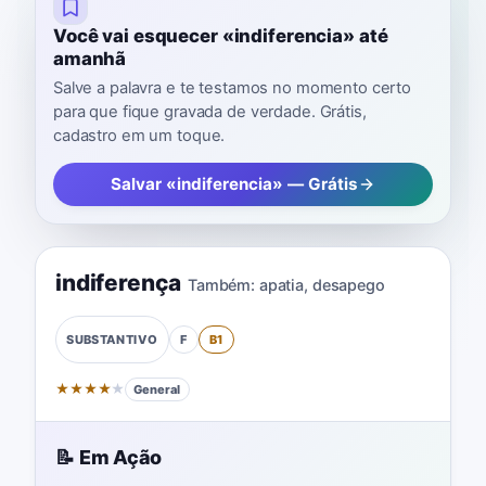
Você vai esquecer «indiferencia» até
amanhã
Salve a palavra e te testamos no momento certo
para que fique gravada de verdade. Grátis,
cadastro em um toque.
Salvar «indiferencia» — Grátis
indiferença
Também:
apatia
,
desapego
F
B1
SUBSTANTIVO
★
★
★
★
★
General
📝 Em Ação