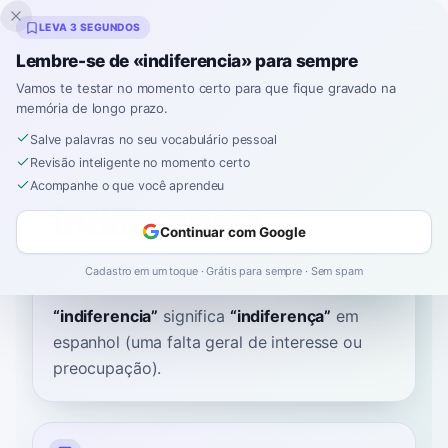
Inklingo
LEVA 3 SEGUNDOS
Lembre-se de «indiferencia» para sempre
Vamos te testar no momento certo para que fique gravado na
memória de longo prazo.
Dicionário
Salve palavras no seu vocabulário pessoal
Revisão inteligente no momento certo
Início
›
Espanhol
›
Dicionário
›
indiferencia
Acompanhe o que você aprendeu
indiferencia
Continuar com Google
een-dee-feh-rehn-syah
indifeˈɾenθja
Cadastro em um toque · Grátis para sempre · Sem spam
“
indiferencia
”
significa
“
indiferença
”
em
espanhol
(uma falta geral de interesse ou
preocupação).