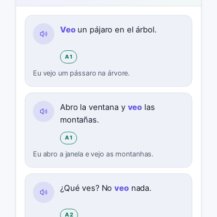
Veo
un pájaro en el árbol.
A1
Eu vejo um pássaro na árvore.
Abro la ventana y
veo
las
montañas.
A1
Eu abro a janela e vejo as montanhas.
¿Qué ves? No
veo
nada.
A2