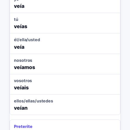
veía
tú
veías
él/ella/usted
veía
nosotros
veíamos
vosotros
veíais
ellos/ellas/ustedes
veían
Preterite