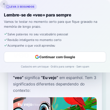
Inklingo
LEVA 3 SEGUNDOS
Lembre-se de «veo» para sempre
Vamos te testar no momento certo para que fique gravado na
memória de longo prazo.
Dicionário
Salve palavras no seu vocabulário pessoal
Revisão inteligente no momento certo
Início
›
Espanhol
›
Dicionário
›
veo
Acompanhe o que você aprendeu
veo
Continuar com Google
BEH-oh
'be.o
Cadastro em um toque · Grátis para sempre · Sem spam
“
veo
”
significa
“
Eu vejo
”
em espanhol
. Tem 3
significados diferentes dependendo do
contexto:
Eu vejo
A1
Verbo