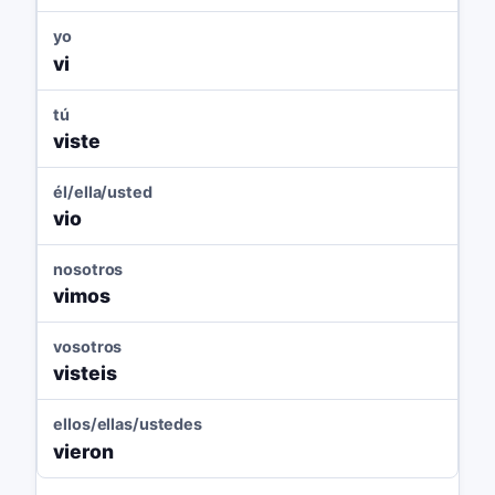
yo
vi
tú
viste
él/ella/usted
vio
nosotros
vimos
vosotros
visteis
ellos/ellas/ustedes
vieron