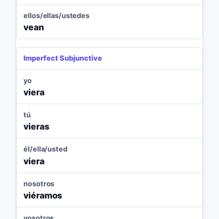
ellos/ellas/ustedes
vean
Imperfect Subjunctive
yo
viera
tú
vieras
él/ella/usted
viera
nosotros
viéramos
vosotros