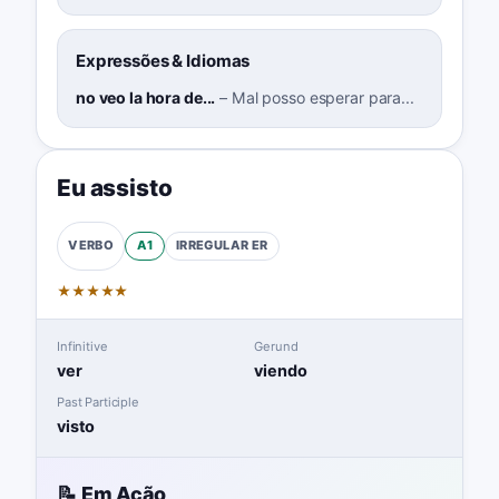
Expressões & Idiomas
no veo la hora de...
–
Mal posso esperar para...
Eu assisto
A1
IRREGULAR
ER
VERBO
★
★
★
★
★
Infinitive
Gerund
ver
viendo
Past Participle
visto
📝 Em Ação