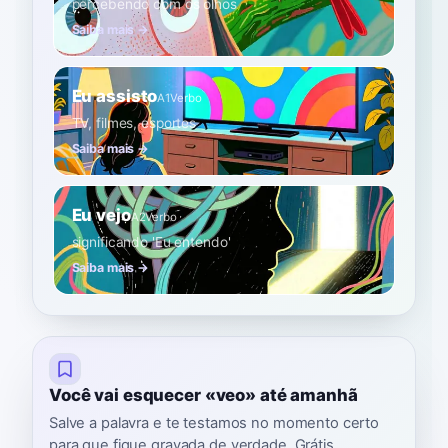
percebendo com os olhos
Saiba mais →
Eu assisto
A1
Verbo
TV, filmes, esportes
Saiba mais →
Eu vejo
A2
Verbo
significando 'Eu entendo'
Saiba mais →
Você vai esquecer «veo» até amanhã
Salve a palavra e te testamos no momento certo
para que fique gravada de verdade. Grátis,