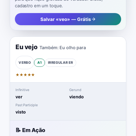
cadastro em um toque.
Salvar «veo» — Grátis
Eu vejo
Também:
Eu olho para
A1
IRREGULAR
ER
VERBO
★
★
★
★
★
Infinitive
Gerund
ver
viendo
Past Participle
visto
📝 Em Ação