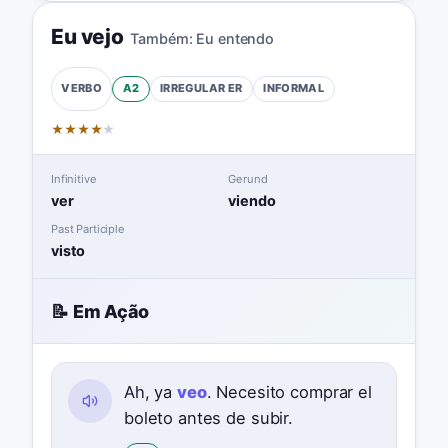
Eu vejo
Também:
Eu entendo
A2
IRREGULAR
ER
INFORMAL
VERBO
★
★
★
★
★
Infinitive
Gerund
ver
viendo
Past Participle
visto
📝 Em Ação
Ah, ya
veo
. Necesito comprar el
boleto antes de subir.