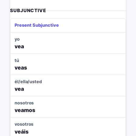
SUBJUNCTIVE
Present Subjunctive
yo
vea
tú
veas
él/ella/usted
vea
nosotros
veamos
vosotros
veáis