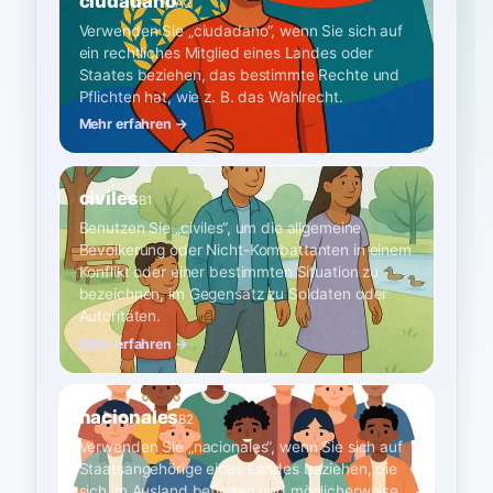
ciudadano
A2
Verwenden Sie „ciudadano“, wenn Sie sich auf
ein rechtliches Mitglied eines Landes oder
Staates beziehen, das bestimmte Rechte und
Pflichten hat, wie z. B. das Wahlrecht.
Mehr erfahren →
civiles
B1
Benutzen Sie „civiles“, um die allgemeine
Bevölkerung oder Nicht-Kombattanten in einem
Konflikt oder einer bestimmten Situation zu
bezeichnen, im Gegensatz zu Soldaten oder
Autoritäten.
Mehr erfahren →
nacionales
B2
Verwenden Sie „nacionales“, wenn Sie sich auf
Staatsangehörige eines Landes beziehen, die
sich im Ausland befinden und möglicherweise