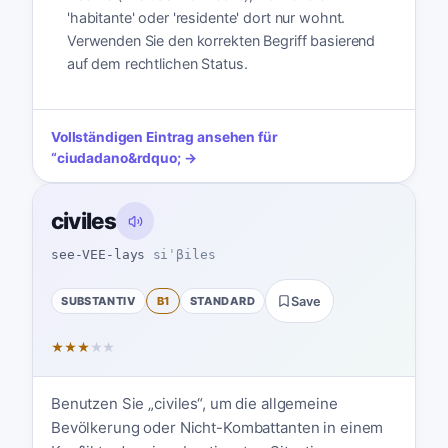
'habitante' oder 'residente' dort nur wohnt.
Verwenden Sie den korrekten Begriff basierend
auf dem rechtlichen Status.
Vollständigen Eintrag ansehen für
“
ciudadano
&rdquo; →
civiles
see-VEE-lays
siˈβiles
SUBSTANTIV
B1
STANDARD
Save
★
★
★
★
★
Benutzen Sie „civiles“, um die allgemeine
Bevölkerung oder Nicht-Kombattanten in einem