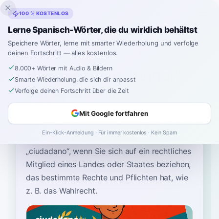
Inklingo
100 % KOSTENLOS
Lerne Spanisch-Wörter, die du wirklich behältst
Speichere Wörter, lerne mit smarter Wiederholung und verfolge
deinen Fortschritt — alles kostenlos.
Startseite
›
Spanisch
›
German
→ Spanisch
›
bürger
8.000+ Wörter mit Audio & Bildern
Wie sagt man "bürger"
Smarte Wiederholung, die sich dir anpasst
auf Spanisch
Verfolge deinen Fortschritt über die Zeit
Mit Google fortfahren
Das gebräuchlichste spanische Wort für
Ein-Klick-Anmeldung · Für immer kostenlos · Kein Spam
“
bürger
”
ist
“
ciudadano
”
—
verwenden Sie
„ciudadano“, wenn Sie sich auf ein rechtliches
Mitglied eines Landes oder Staates beziehen,
das bestimmte Rechte und Pflichten hat, wie
z. B. das Wahlrecht
.