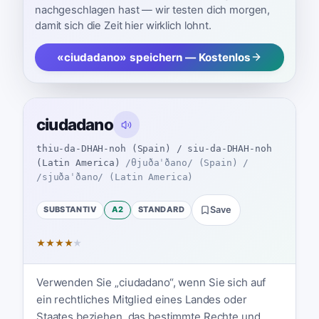
nachgeschlagen hast — wir testen dich morgen,
damit sich die Zeit hier wirklich lohnt.
«ciudadano» speichern — Kostenlos
ciudadano
thiu-da-DHAH-noh (Spain) / siu-da-DHAH-noh
(Latin America)
/θjuðaˈðano/ (Spain) /
/sjuðaˈðano/ (Latin America)
SUBSTANTIV
A2
STANDARD
Save
★
★
★
★
★
Verwenden Sie „ciudadano“, wenn Sie sich auf
ein rechtliches Mitglied eines Landes oder
Staates beziehen, das bestimmte Rechte und