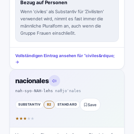
Bezug auf Personen
Wenn 'civiles' als Substantiv für 'Zivilisten'
verwendet wird, nimmt es fast immer die
männliche Pluralform an, auch wenn die
Gruppe Frauen einschließt.
Vollständigen Eintrag ansehen für
“
civiles
&rdquo;
→
nacionales
nah-syo-NAH-lehs
naθjoˈnales
SUBSTANTIV
B2
STANDARD
Save
★
★
★
★
★