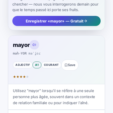
chercher — nous vous interrogerons demain pour
que le temps passé ici porte ses fruits.
Enregistrer «mayor» — Gratuit
mayor
mah-YOR
maˈʝoɾ
ADJECTIF
A1
COURANT
Save
★
★
★
★
★
Utilisez "mayor" lorsqu'il se réfère à une seule
personne plus âgée, souvent dans un contexte
de relation familiale ou pour indiquer l'aîné.