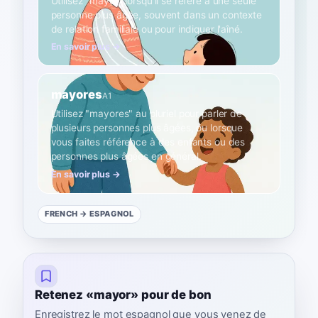
Utilisez "mayor" lorsqu'il se réfère à une seule
personne plus âgée, souvent dans un contexte
de relation familiale ou pour indiquer l'aîné.
En savoir plus →
mayores
A1
Utilisez "mayores" au pluriel pour parler de
plusieurs personnes plus âgées, ou lorsque
vous faites référence à des enfants ou des
personnes plus âgées en général.
En savoir plus →
FRENCH
→ ESPAGNOL
Retenez «mayor» pour de bon
Enregistrez le mot espagnol que vous venez de