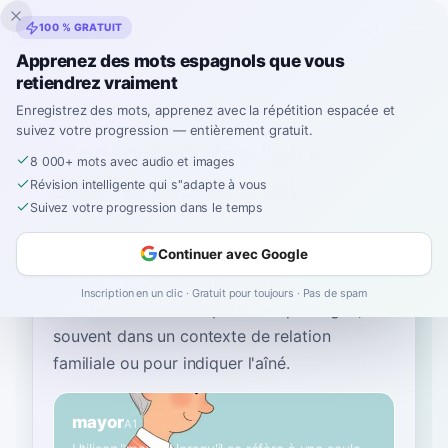
Inklingo
100 % GRATUIT
Apprenez des mots espagnols que vous
retiendrez vraiment
Accueil
›
Espagnol
›
French
→ espagnol
›
plus âgé
Enregistrez des mots, apprenez avec la répétition espacée et
suivez votre progression — entièrement gratuit.
Comment dire "plus
8 000+ mots avec audio et images
âgé" en espagnol
Révision intelligente qui s''adapte à vous
Suivez votre progression dans le temps
Le mot espagnol le plus courant pour
“
plus
Continuer avec Google
âgé
”
est
“
mayor
”
—
utilisez "mayor" lorsqu'il
Inscription en un clic · Gratuit pour toujours · Pas de spam
se réfère à une seule personne plus âgée,
souvent dans un contexte de relation
familiale ou pour indiquer l'aîné
.
mayor
A1