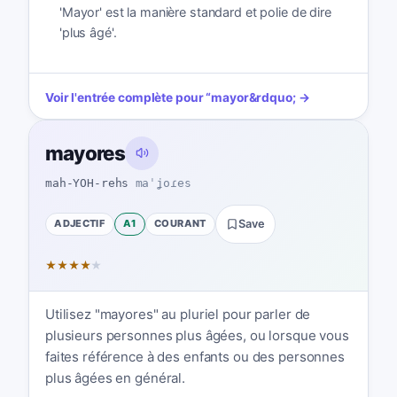
'Mayor' est la manière standard et polie de dire
'plus âgé'.
Voir l'entrée complète pour
“
mayor
&rdquo; →
mayores
mah-YOH-rehs
maˈʝoɾes
ADJECTIF
A1
COURANT
Save
★
★
★
★
★
Utilisez "mayores" au pluriel pour parler de
plusieurs personnes plus âgées, ou lorsque vous
faites référence à des enfants ou des personnes
plus âgées en général.