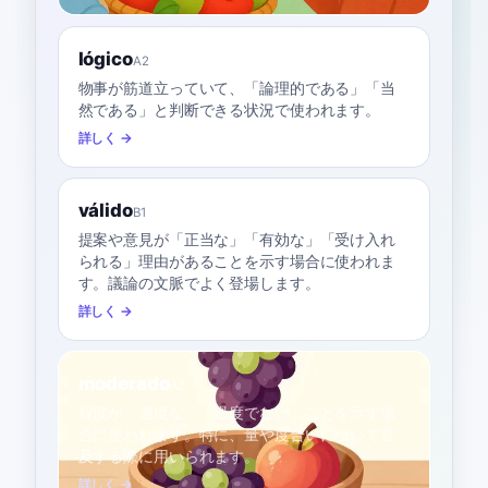
lógico
A2
物事が筋道立っていて、「論理的である」「当
然である」と判断できる状況で使われます。
詳しく →
válido
B1
提案や意見が「正当な」「有効な」「受け入れ
られる」理由があることを示す場合に使われま
す。議論の文脈でよく登場します。
詳しく →
moderado
A2
程度が「適度な」「過度でない」ことを示す場
合に使われます。特に、量や度合いについて言
及する際に用いられます。
詳しく →