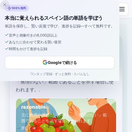
Inklingo
100%無料
本当に覚えられるスペイン語の単語を学ぼう
単語を保存し、賢い反復で学び、進捗を記録—すべて無料です。
ホーム
›
スペイン語
›
Japanese
→ スペイン語
›
妥当な
音声と画像付きの8,000語以上
あなたに合わせて変わる賢い復習
「妥当な」のスペイン語
時間をかけて進捗を記録
Googleで続ける
の最も一般的なスペイン語は
“
妥当な
”
です
“
razonable
”
—
主に費用や価格が「手頃な」
ワンタップ登録 · ずっと無料 · スパムなし
「無理のない」範囲であることを示す場合に使
われます。
.
razonable
A2
主に費用や価格が「手頃な」「無理のない」範
囲であることを示す場合に使われます。
詳しく →