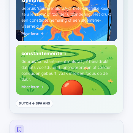
siempre
A1
Gebruik 'siempre' als 'altijd' betekent 'elke keer',
'te allen tijde' of 'zonder uitzondering'. Het drukt
een constante herhaling of een algemene
waarheid uit.
Meer leren →
constantemente
B1
Gebruik 'constantemente' als 'altijd' benadrukt
dat iets voortdurend, ononderbroken of zonder
ophouden gebeurt, vaak met een focus op de
duur.
Meer leren →
DUTCH
→ SPAANS