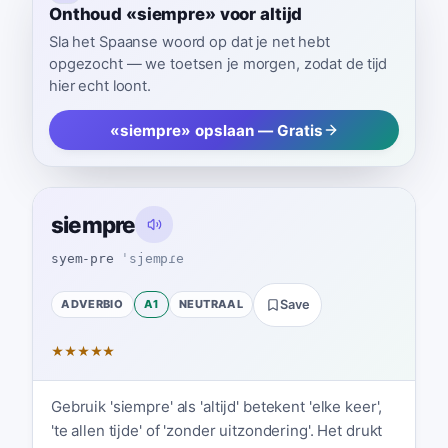
Onthoud «siempre» voor altijd
Sla het Spaanse woord op dat je net hebt
opgezocht — we toetsen je morgen, zodat de tijd
hier echt loont.
«siempre» opslaan — Gratis
siempre
syem-pre
ˈsjempɾe
ADVERBIO
A1
NEUTRAAL
Save
★
★
★
★
★
Gebruik 'siempre' als 'altijd' betekent 'elke keer',
'te allen tijde' of 'zonder uitzondering'. Het drukt