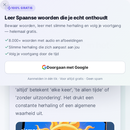
Inklingo
100% GRATIS
Leer Spaanse woorden die je echt onthoudt
Bewaar woorden, leer met slimme herhaling en volg je voortgang
— helemaal gratis.
Home
›
Spaans
›
Dutch
→ Spaans
›
altijd
8.000+ woorden met audio en afbeeldingen
Hoe zeg je "altijd" in het
Slimme herhaling die zich aanpast aan jou
Spaans
Volg je voortgang door de tijd
Doorgaan met Google
Het meest gebruikte Spaanse woord voor
Aanmelden in één tik · Voor altijd gratis · Geen spam
“
altijd
”
is
“
siempre
”
—
gebruik 'siempre' als
'altijd' betekent 'elke keer', 'te allen tijde' of
'zonder uitzondering'. Het drukt een
constante herhaling of een algemene
waarheid uit
.