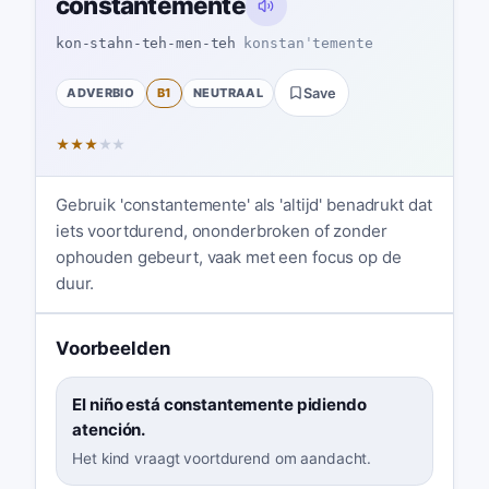
constantemente
kon-stahn-teh-men-teh
konstanˈtemente
ADVERBIO
B1
NEUTRAAL
Save
★
★
★
★
★
Gebruik 'constantemente' als 'altijd' benadrukt dat
iets voortdurend, ononderbroken of zonder
ophouden gebeurt, vaak met een focus op de
duur.
Voorbeelden
El niño está constantemente pidiendo
atención.
Het kind vraagt voortdurend om aandacht.