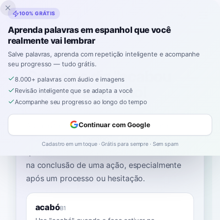
Inklingo
100% GRÁTIS
Aprenda palavras em espanhol que você
realmente vai lembrar
Início
›
Espanhol
›
Portuguese
→ espanhol
›
acabou por
Salve palavras, aprenda com repetição inteligente e acompanhe
seu progresso — tudo grátis.
Como se diz "acabou
8.000+ palavras com áudio e imagens
por" em espanhol
Revisão inteligente que se adapta a você
Acompanhe seu progresso ao longo do tempo
A palavra espanhola mais comum para
Continuar com Google
“
acabou por
”
é
“
acabó
”
—
use "acabó"
Cadastro em um toque · Grátis para sempre · Sem spam
quando o foco estiver no resultado final ou
na conclusão de uma ação, especialmente
após um processo ou hesitação
.
acabó
B1