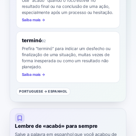
Use "acabó" quando o foco estiver no
resultado final ou na conclusão de uma ação,
especialmente após um processo ou hesitação.
Saiba mais →
terminó
B2
Prefira "terminó" para indicar um desfecho ou
finalização de uma situação, muitas vezes de
forma inesperada ou como um resultado não
planejado.
Saiba mais →
PORTUGUESE
→ ESPANHOL
Lembre de «acabó» para sempre
Salve a palavra em espanhol que você acabou de