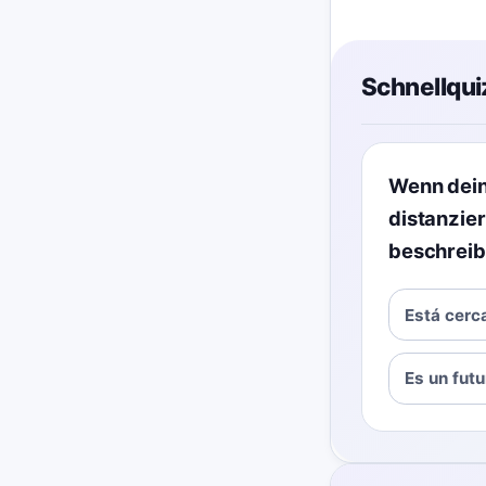
Schnellqui
Wenn dein
distanzier
beschrei
Está cerc
Es un futu