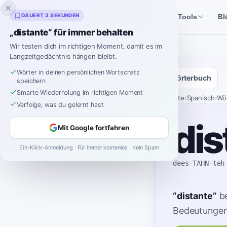
Inklingo
DAUERT 3 SEKUNDEN
Bl
Geschichten
Spanische Tools
„distante“ für immer behalten
Wir testen dich im richtigen Moment, damit es im
Langzeitgedächtnis hängen bleibt.
Wörter in deinen persönlichen Wortschatz
Wörterbuch
speichern
Smarte Wiederholung im richtigen Moment
Startseite
›
Spanisch
›
Wö
Verfolge, was du gelernt hast
dis
Mit Google fortfahren
Ein-Klick-Anmeldung · Für immer kostenlos · Kein Spam
dees-TAHN-teh
“
distante
”
b
Bedeutungen 