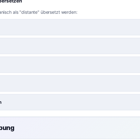
bersetzen
anisch als "distante" übersetzt werden:
n
übung