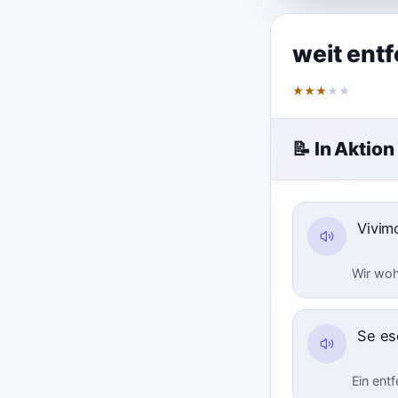
weit entf
★
★
★
★
★
📝 In Aktion
Vivim
Wir woh
Se es
Ein ent