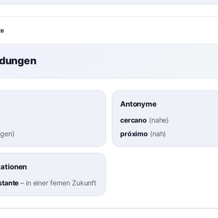
te
ndungen
Antonyme
cercano
(
nahe
)
egen
)
próximo
(
nah
)
kationen
stante
–
in einer fernen Zukunft