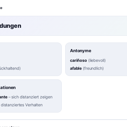
te
ndungen
Antonyme
cariñoso
(
liebevoll
)
ückhaltend
)
afable
(
freundlich
)
kationen
ante
–
sich distanziert zeigen
–
distanziertes Verhalten