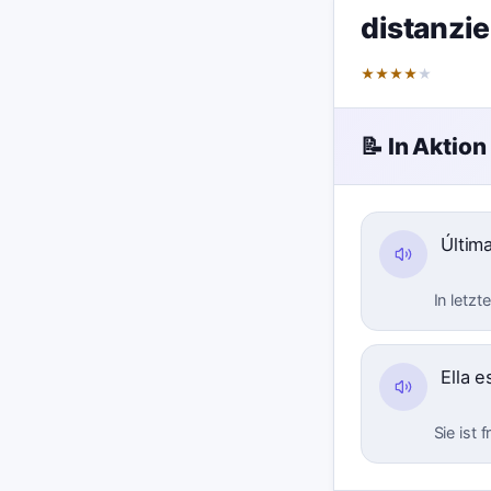
distanzie
★
★
★
★
★
📝 In Aktion
Últim
In letzt
Ella 
Sie ist