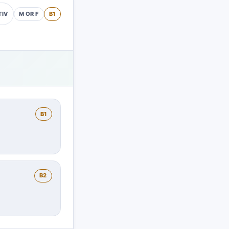
M OR F
B1
TIV
B1
B2