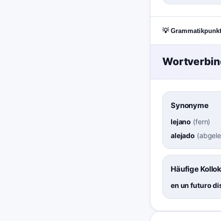
💡 Grammatikpunk
Wortverbi
Synonyme
lejano
(
fern
)
alejado
(
abgel
Häufige Kollo
en un futuro di