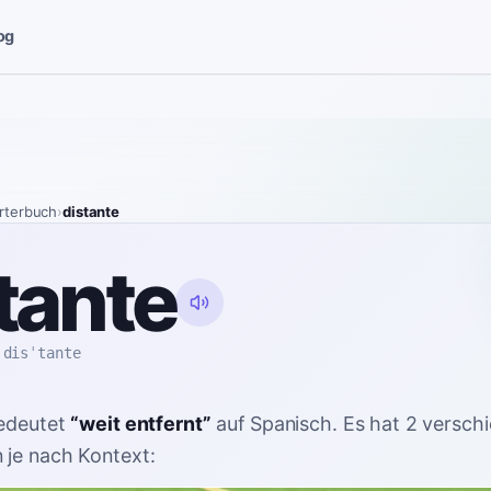
og
rterbuch
›
distante
tante
disˈtante
edeutet
“
weit entfernt
”
auf Spanisch
. Es hat 2 versch
je nach Kontext: