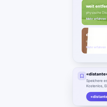
weit entfe
physische Dis
Mehr erfahren
distanzier
emotionale Kä
Mehr erfahren
«distante
Speichere es
Kostenlos, E
«distant