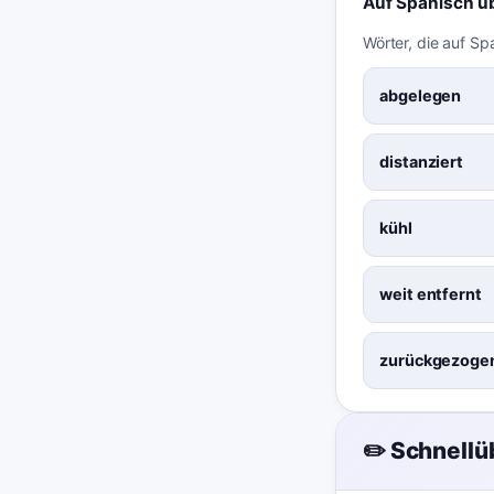
Auf Spanisch ü
Wörter, die auf Sp
abgelegen
distanziert
kühl
weit entfernt
zurückgezoge
✏️ Schnell