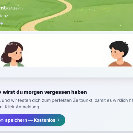
rnt
A2
Adjektiv
tanz
 →
t
B1
Adjektiv
lte
 →
» wirst du morgen vergessen haben
 und wir testen dich zum perfekten Zeitpunkt, damit es wirklich h
in-Klick-Anmeldung.
e» speichern — Kostenlos