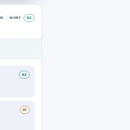
M OR F
A2
IV
A2
B1