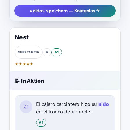
«nido» speichern — Kostenlos
Nest
M
A1
SUBSTANTIV
★
★
★
★
★
📝 In Aktion
El pájaro carpintero hizo su
nido
en el tronco de un roble.
A1