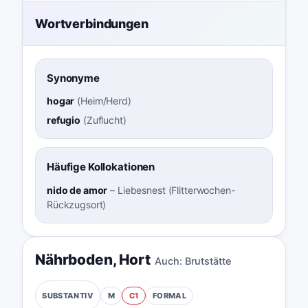
Wortverbindungen
Synonyme
hogar
(
Heim/Herd
)
refugio
(
Zuflucht
)
Häufige Kollokationen
nido de amor
–
Liebesnest (Flitterwochen-
Rückzugsort)
Nährboden
,
Hort
Auch:
Brutstätte
M
C1
FORMAL
SUBSTANTIV