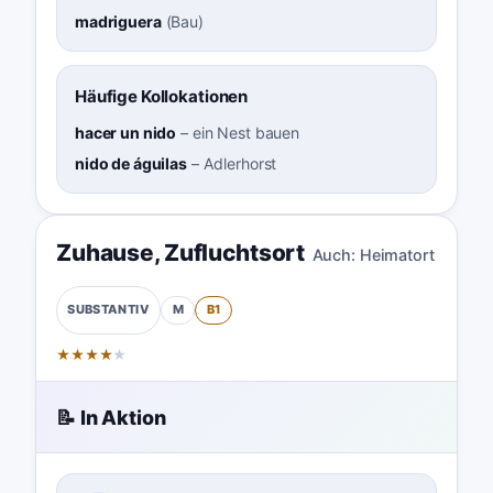
madriguera
(
Bau
)
Häufige Kollokationen
hacer un nido
–
ein Nest bauen
nido de águilas
–
Adlerhorst
Zuhause
,
Zufluchtsort
Auch:
Heimatort
M
B1
SUBSTANTIV
★
★
★
★
★
📝 In Aktion