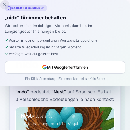
Inklingo
DAUERT 3 SEKUNDEN
„nido“ für immer behalten
Wir testen dich im richtigen Moment, damit es im
Langzeitgedächtnis hängen bleibt.
Wörterbuch
Wörter in deinen persönlichen Wortschatz speichern
Smarte Wiederholung im richtigen Moment
Startseite
›
Spanisch
›
Wörterbuch
›
nido
Verfolge, was du gelernt hast
nido
Mit Google fortfahren
nee-doh
ˈniðo
Ein-Klick-Anmeldung · Für immer kostenlos · Kein Spam
“
nido
”
bedeutet
“
Nest
”
auf Spanisch
. Es hat
3 verschiedene Bedeutungen je nach Kontext:
Nest
A1
Substantiv
Tierbehausung, meist für Vögel