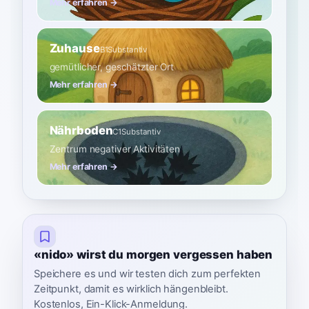
Mehr erfahren →
Zuhause
B1
Substantiv
gemütlicher, geschätzter Ort
Mehr erfahren →
Nährboden
C1
Substantiv
Zentrum negativer Aktivitäten
Mehr erfahren →
«nido» wirst du morgen vergessen haben
Speichere es und wir testen dich zum perfekten
Zeitpunkt, damit es wirklich hängenbleibt.
Kostenlos, Ein-Klick-Anmeldung.