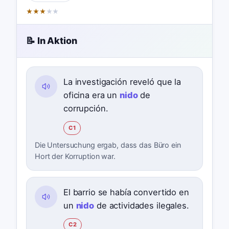
★
★
★
★
★
📝 In Aktion
La investigación reveló que la
oficina era un
nido
de
corrupción.
C1
Die Untersuchung ergab, dass das Büro ein
Hort der Korruption war.
El barrio se había convertido en
un
nido
de actividades ilegales.
C2