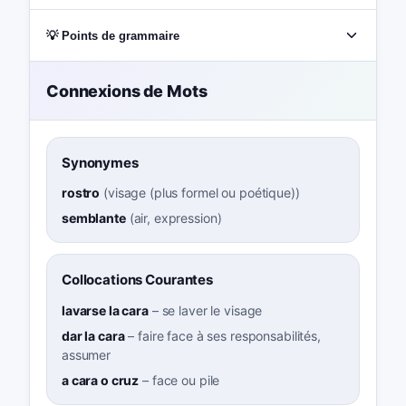
💡 Points de grammaire
Connexions de Mots
Synonymes
rostro
(
visage (plus formel ou poétique)
)
semblante
(
air, expression
)
Collocations Courantes
lavarse la cara
–
se laver le visage
dar la cara
–
faire face à ses responsabilités,
assumer
a cara o cruz
–
face ou pile