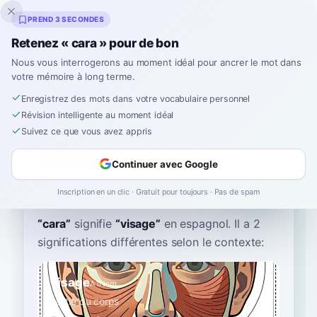
Inklingo
PREND 3 SECONDES
Retenez « cara » pour de bon
Nous vous interrogerons au moment idéal pour ancrer le mot dans
votre mémoire à long terme.
Dictionnaire
Enregistrez des mots dans votre vocabulaire personnel
Révision intelligente au moment idéal
Accueil
›
Espagnol
›
Dictionnaire
›
cara
Suivez ce que vous avez appris
cara
Continuer avec Google
kah-rah
ˈka.ɾa
Inscription en un clic · Gratuit pour toujours · Pas de spam
“
cara
”
signifie
“
visage
”
en espagnol
. Il a 2
significations différentes selon le contexte:
visage
A1
Nom
partie du corps