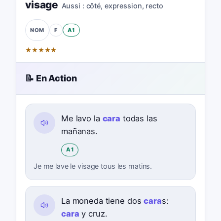
visage
Aussi :
côté
,
expression
,
recto
F
A1
NOM
★
★
★
★
★
📝 En Action
Me lavo la
cara
todas las
mañanas.
A1
Je me lave le visage tous les matins.
La moneda tiene dos
cara
s:
cara
y cruz.