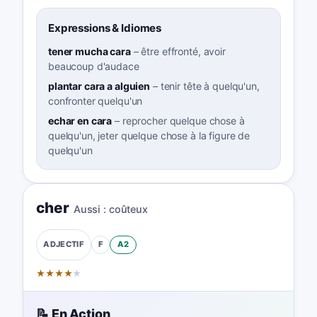
Expressions & Idiomes
tener mucha cara
–
être effronté, avoir
beaucoup d'audace
plantar cara a alguien
–
tenir tête à quelqu'un,
confronter quelqu'un
echar en cara
–
reprocher quelque chose à
quelqu'un, jeter quelque chose à la figure de
quelqu'un
cher
Aussi :
coûteux
F
A2
ADJECTIF
★
★
★
★
★
📝 En Action