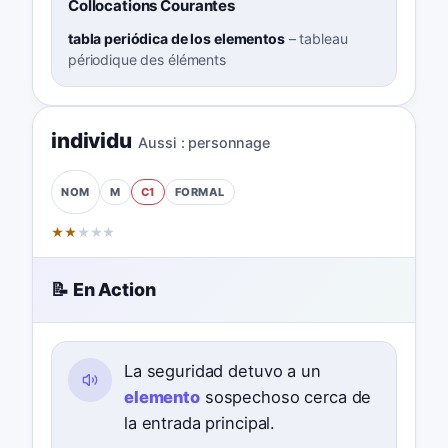
Collocations Courantes
tabla periódica de los elementos
–
tableau
périodique des éléments
individu
Aussi :
personnage
M
C1
FORMAL
NOM
★
★
★
★
★
📝 En Action
La seguridad detuvo a un
elemento
sospechoso cerca de
la entrada principal.