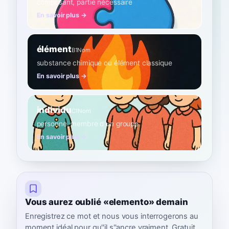
composant, partie nécessaire
En savoir plus →
élément
B1
Nom
substance chimique ou élément classique
En savoir plus →
individu
C1
Nom
personne, membre d'un groupe
En savoir plus →
Vous aurez oublié «elemento» demain
Enregistrez ce mot et nous vous interrogerons au
moment idéal pour qu''il s''ancre vraiment. Gratuit,