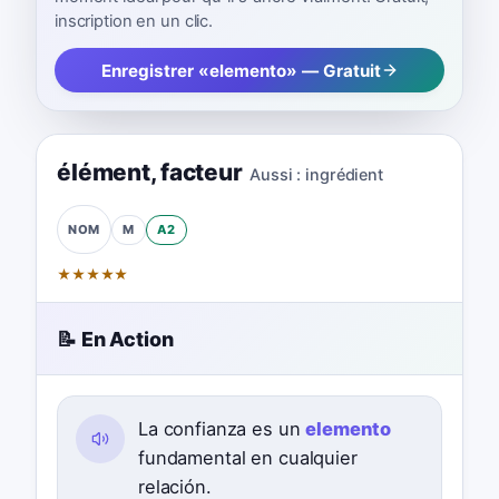
inscription en un clic.
Enregistrer «elemento» — Gratuit
élément
,
facteur
Aussi :
ingrédient
M
A2
NOM
★
★
★
★
★
📝 En Action
La confianza es un
elemento
fundamental en cualquier
relación.