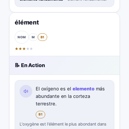
élément
M
B1
NOM
★
★
★
★
★
📝 En Action
El oxígeno es el
elemento
más
abundante en la corteza
terrestre.
B1
L'oxygène est l'élément le plus abondant dans