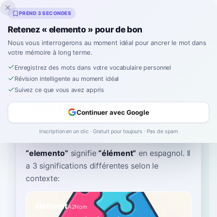
Inklingo
PREND 3 SECONDES
Retenez « elemento » pour de bon
Nous vous interrogerons au moment idéal pour ancrer le mot dans
votre mémoire à long terme.
Dictionnaire
Enregistrez des mots dans votre vocabulaire personnel
Révision intelligente au moment idéal
Accueil
›
Espagnol
›
Dictionnaire
›
elemento
Suivez ce que vous avez appris
elemento
Continuer avec Google
eh-leh-MEN-toh
e.leˈmen.to
Inscription en un clic · Gratuit pour toujours · Pas de spam
“
elemento
”
signifie
“
élément
”
en espagnol
. Il
a 3 significations différentes selon le
contexte:
élément
A2
Nom