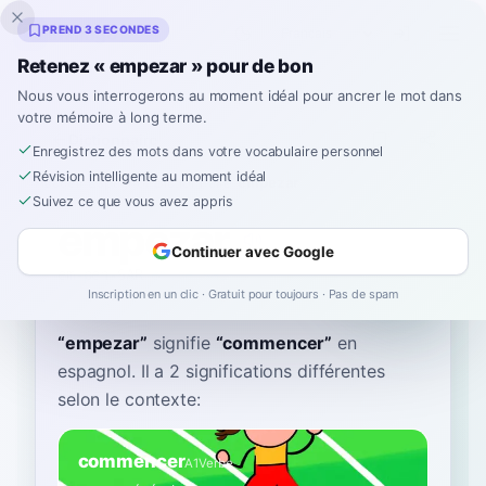
Inklingo
PREND 3 SECONDES
Retenez « empezar » pour de bon
Nous vous interrogerons au moment idéal pour ancrer le mot dans
votre mémoire à long terme.
Dictionnaire
Enregistrez des mots dans votre vocabulaire personnel
Révision intelligente au moment idéal
Accueil
›
Espagnol
›
Dictionnaire
›
empezar
Suivez ce que vous avez appris
empezar
Continuer avec Google
em-peh-SAR
em.peˈsaɾ
Inscription en un clic · Gratuit pour toujours · Pas de spam
“
empezar
”
signifie
“
commencer
”
en
espagnol
. Il a 2 significations différentes
selon le contexte:
commencer
A1
Verbe