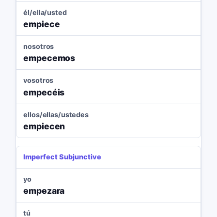
él/ella/usted
empiece
nosotros
empecemos
vosotros
empecéis
ellos/ellas/ustedes
empiecen
Imperfect Subjunctive
yo
empezara
tú