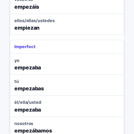
empezáis
ellos/ellas/ustedes
empiezan
Imperfect
yo
empezaba
tú
empezabas
él/ella/usted
empezaba
nosotros
empezábamos