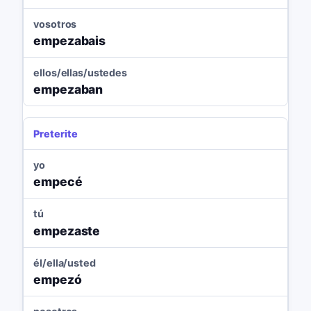
vosotros
empezabais
ellos/ellas/ustedes
empezaban
Preterite
yo
empecé
tú
empezaste
él/ella/usted
empezó