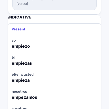
[verbe]
INDICATIVE
Present
yo
empiezo
tú
empiezas
él/ella/usted
empieza
nosotros
empezamos
vosotros