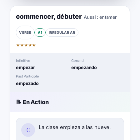
commencer
,
débuter
Aussi :
entamer
A1
IRREGULAR
AR
VERBE
★
★
★
★
★
Infinitive
Gerund
empezar
empezando
Past Participle
empezado
📝 En Action
La clase empieza a las nueve.