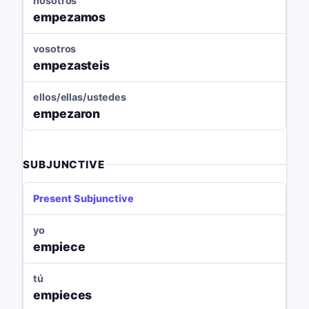
nosotros
empezamos
vosotros
empezasteis
ellos/ellas/ustedes
empezaron
SUBJUNCTIVE
Present Subjunctive
yo
empiece
tú
empieces