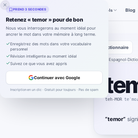
Inklingo
PREND 3 SECONDES
Blog
Histoires
Outils espagnols
Retenez « temor » pour de bon
Nous vous interrogerons au moment idéal pour
ancrer le mot dans votre mémoire à long terme.
Enregistrez des mots dans votre vocabulaire
Dictionnaire
personnel
Révision intelligente au moment idéal
Accueil
›
Espagnol
›
Dicti
Suivez ce que vous avez appris
te
Continuer avec Google
Inscription en un clic · Gratuit pour toujours · Pas de spam
teh-MOR
teˈmo
“
temor
”
sign