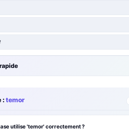
f
 rapide
 :
temor
ase utilise 'temor' correctement ?