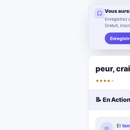
Vous aure
Enregistrez 
Gratuit, inscr
Enregist
peur
,
cra
★
★
★
★
★
📝 En Actio
El
te