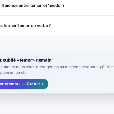
différence entre 'temor' et 'miedo' ?
sformer 'temor' en verbe ?
z oublié «temor» demain
ce mot et nous vous interrogerons au moment idéal pour qu''il s''a
iption en un clic.
rer «temor» — Gratuit