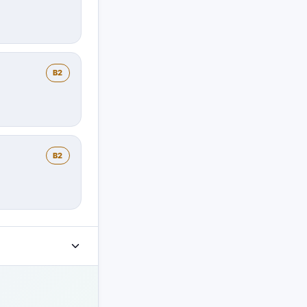
B2
B2