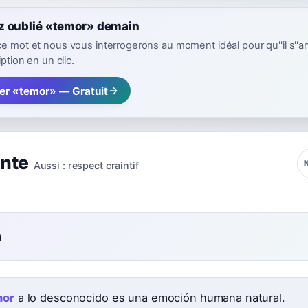
z oublié «temor» demain
ce mot et nous vous interrogerons au moment idéal pour qu''il s''a
iption en un clic.
rer «temor» — Gratuit
inte
Aussi :
respect craintif
n
mor
a lo desconocido es una emoción humana natural.