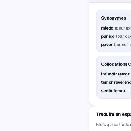
Synonymes
miedo
(
peur (p
pánico
(
paniqu
pavor
(
terreur, 
Collocations 
infundir temor
temor reverenc
sentir temor
–
Traduire en esp
Mots qui se tradui