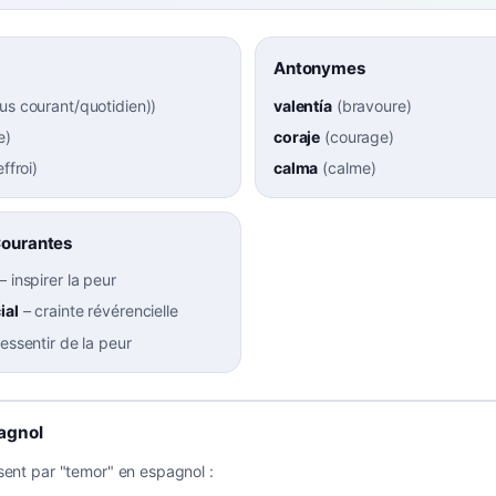
Antonymes
lus courant/quotidien)
)
valentía
(
bravoure
)
e
)
coraje
(
courage
)
effroi
)
calma
(
calme
)
Courantes
–
inspirer la peur
ial
–
crainte révérencielle
ressentir de la peur
agnol
sent par "temor" en espagnol :