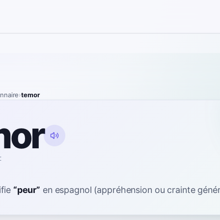
onnaire
›
temor
mor
ɾ
ifie
“
peur
”
en espagnol
(appréhension ou crainte génér