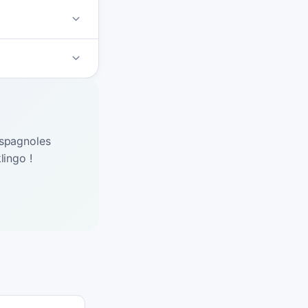
espagnoles
lingo !