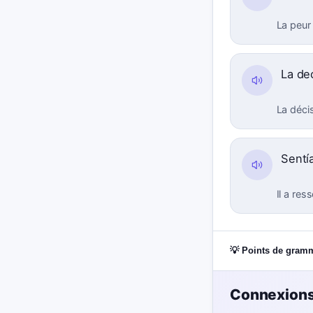
La peur
La de
La décis
Sentí
Il a res
💡 Points de gram
Connexions