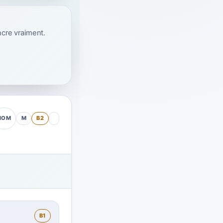
ncre vraiment.
M
B2
NOM
B1