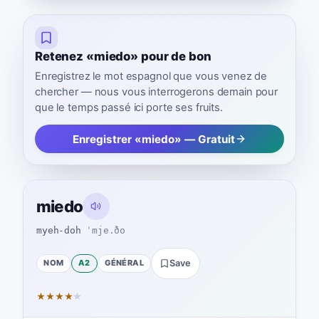
Retenez «miedo» pour de bon
Enregistrez le mot espagnol que vous venez de
chercher — nous vous interrogerons demain pour
que le temps passé ici porte ses fruits.
Enregistrer «miedo» — Gratuit
miedo
myeh-doh
ˈmje.ðo
NOM
A2
GÉNÉRAL
Save
★
★
★
★
★