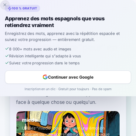
Inklingo
100 % GRATUIT
Apprenez des mots espagnols que vous
retiendrez vraiment
Accueil
›
Espagnol
›
French
→ espagnol
›
peur
Enregistrez des mots, apprenez avec la répétition espacée et
suivez votre progression — entièrement gratuit.
Comment dire "peur" en
8 000+ mots avec audio et images
espagnol
Révision intelligente qui s''adapte à vous
Suivez votre progression dans le temps
Le mot espagnol le plus courant pour
“
peur
”
Continuer avec Google
est
“
miedo
”
—
utilisez "miedo" pour exprimer
Inscription en un clic · Gratuit pour toujours · Pas de spam
une émotion générale ou une appréhension
face à quelque chose ou quelqu'un
.
miedo
A2
Utilisez "miedo" pour exprimer une émotion
générale ou une appréhension face à quelque