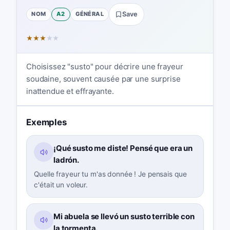
NOM
A2
GÉNÉRAL
Save
★
★
★
★
★
Choisissez "susto" pour décrire une frayeur
soudaine, souvent causée par une surprise
inattendue et effrayante.
Exemples
¡Qué susto me diste! Pensé que era un
ladrón.
Quelle frayeur tu m'as donnée ! Je pensais que
c'était un voleur.
Mi abuela se llevó un susto terrible con
la tormenta.