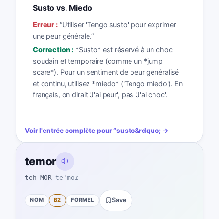
Susto vs. Miedo
Erreur :
“
Utiliser 'Tengo susto' pour exprimer
une peur générale.
”
Correction :
*Susto* est réservé à un choc
soudain et temporaire (comme un *jump
scare*). Pour un sentiment de peur généralisé
et continu, utilisez *miedo* ('Tengo miedo'). En
français, on dirait 'J'ai peur', pas 'J'ai choc'.
Voir l'entrée complète pour
“
susto
&rdquo; →
temor
teh-MOR
teˈmoɾ
NOM
B2
FORMEL
Save