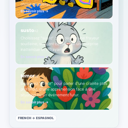
chose ou quelqu'un.
En savoir plus →
susto
A2
Choisissez "susto" pour décrire une frayeur
soudaine, souvent causée par une surprise
inattendue et effrayante.
En savoir plus →
temor
B2
Employez "temor" pour parler d'une crainte plus
profonde, d'une appréhension face à une
situation ou un événement futur.
En savoir plus →
FRENCH
→ ESPAGNOL