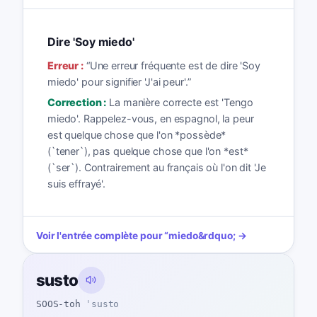
Dire 'Soy miedo'
Erreur :
“
Une erreur fréquente est de dire 'Soy
miedo' pour signifier 'J'ai peur'.
”
Correction :
La manière correcte est 'Tengo
miedo'. Rappelez-vous, en espagnol, la peur
est quelque chose que l'on *possède*
(`tener`), pas quelque chose que l'on *est*
(`ser`). Contrairement au français où l'on dit 'Je
suis effrayé'.
Voir l'entrée complète pour
“
miedo
&rdquo; →
susto
SOOS-toh
ˈsusto