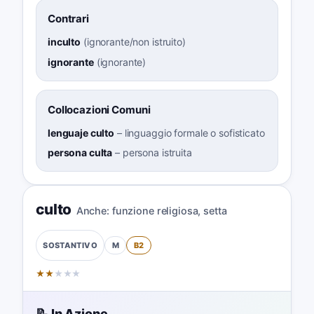
Contrari
inculto
(
ignorante/non istruito
)
ignorante
(
ignorante
)
Collocazioni Comuni
lenguaje culto
–
linguaggio formale o sofisticato
persona culta
–
persona istruita
culto
Anche:
funzione religiosa
,
setta
M
B2
SOSTANTIVO
★
★
★
★
★
📝 In Azione