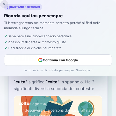
Inklingo
BASTANO 3 SECONDI
Ricorda «culto» per sempre
Ti interrogheremo nel momento perfetto perché si fissi nella
memoria a lungo termine.
Dizionario
Salva parole nel tuo vocabolario personale
Ripasso intelligente al momento giusto
Home
›
Spagnolo
›
Dizionario
›
culto
Tieni traccia di ciò che hai imparato
culto
Continua con Google
KOOL-toh
ˈkulto
Iscrizione in un clic · Gratis per sempre · Niente spam
“
culto
”
significa
“
colto
”
in spagnolo
. Ha 2
significati diversi a seconda del contesto:
colto
B1
Aggettivo
per descrivere una persona dai gusti raffinati e
con vasta conoscenza