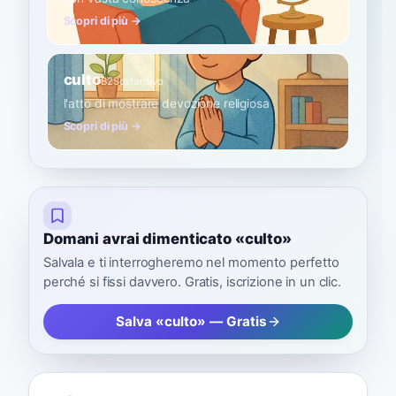
Scopri di più →
culto
B2
Sostantivo
l'atto di mostrare devozione religiosa
Scopri di più →
Domani avrai dimenticato «culto»
Salvala e ti interrogheremo nel momento perfetto
perché si fissi davvero. Gratis, iscrizione in un clic.
Salva «culto» — Gratis