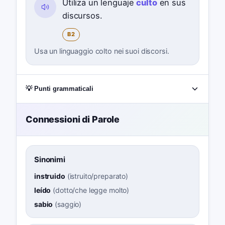
Utiliza un lenguaje
culto
en sus
discursos.
B2
Usa un linguaggio colto nei suoi discorsi.
💡 Punti grammaticali
Connessioni di Parole
Sinonimi
instruido
(
istruito/preparato
)
leído
(
dotto/che legge molto
)
sabio
(
saggio
)