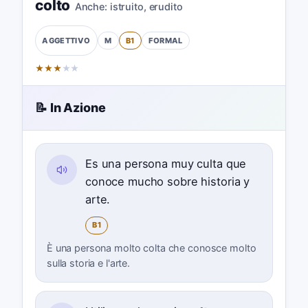
colto
Anche:
istruito
,
erudito
M
B1
FORMAL
AGGETTIVO
★
★
★
★
★
📝 In Azione
Es una persona muy culta que
conoce mucho sobre historia y
arte.
B1
È una persona molto colta che conosce molto
sulla storia e l'arte.